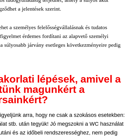
s tüdőgyulladásig terjedhet, amely a súlyos akut
ződhet a jelentések szerint.
het a személyes felelősségvállalásnak és tudatos
 figyelmet érdemes fordítani az alapvető személyi
t, a súlyosabb járvány esetleges következményeire pedig
akorlati lépések, amivel a
tünk magunkért a
rsainkért?
gyeljünk arra, hogy ne csak a szokásos esetekben:
lat stb. után tegyük! Jó megszokni a WC használat
ti/utáni és az időbeli rendszerességhez, nem pedig