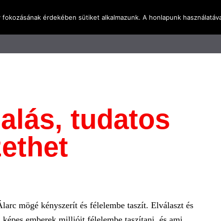
y fokozásának érdekében sütiket alkalmazunk. A honlapunk használatáva
l
Rólunk
Blog
Terméktudástár
Üzleti I
lalás, tudatos
ethet
rc mögé kényszerít és félelembe taszít. Elválaszt és
 képes emberek millióit félelembe taszítani, és ami