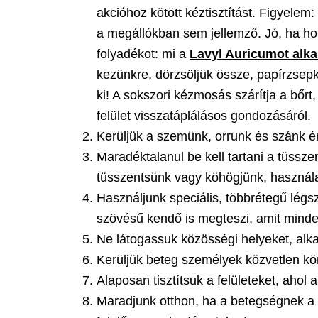
akcióhoz kötött kéztisztítást. Figyelem
a megállókban sem jellemző. Jó, ha h
folyadékot: mi a
Lavyl Auricumot alk
kezünkre, dörzsöljük össze, papírzsepke
ki! A sokszori kézmosás szárítja a bőrt
felület visszatáplálásos gondozásáról.
Kerüljük a szemünk, orrunk és szánk ér
Maradéktalanul be kell tartani a tüssz
tüsszentsünk vagy köhögjünk, használat
Használjunk speciális, többrétegű lég
szövésű kendő is megteszi, amit minden
Ne látogassuk közösségi helyeket, alk
Kerüljük beteg személyek közvetlen kö
Alaposan tisztítsuk a felületeket, ahol
Maradjunk otthon, ha a betegségnek a 