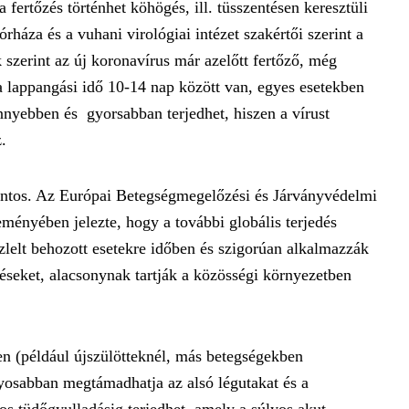
fertőzés történhet köhögés, ill. tüsszentésen keresztüli
rháza és a vuhani virológiai intézet szakértői szerint a
k szerint az új koronavírus már azelőtt fertőző, még
 lappangási idő 10-14 nap között van, egyes esetekben
önnyebben és gyorsabban terjedhet, hiszen a vírust
.
fontos. Az Európai Betegségmegelőzési és Járványvédelmi
ényében jelezte, hogy a további globális terjedés
lelt behozott esetekre időben és szigorúan alkalmazzák
déseket, alacsonynak tartják a közösségi környezetben
n (például újszülötteknél, más betegségekben
lyosabban megtámadhatja az alsó légutakat és a