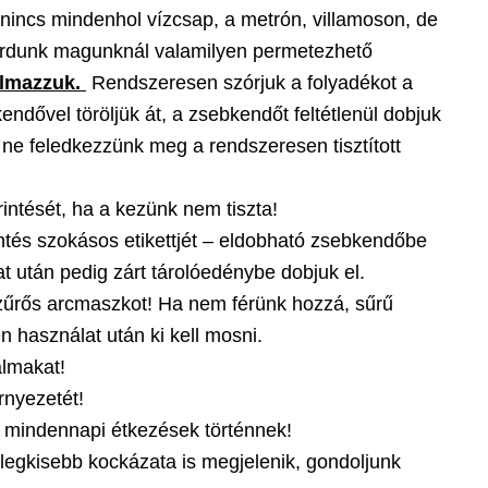
: nincs mindenhol vízcsap, a metrón, villamoson, de
ordunk magunknál valamilyen permetezhető
almazzuk.
Rendszeresen szórjuk a folyadékot a
ndővel töröljük át, a zsebkendőt feltétlenül dobjuk
, ne feledkezzünk meg a rendszeresen tisztított
intését, ha a kezünk nem tiszta!
entés szokásos etikettjét – eldobható zsebkendőbe
 után pedig zárt tárolóedénybe dobjuk el.
szűrős arcmaszkot! Ha nem férünk hozzá, sűrű
 használat után ki kell mosni.
almakat!
rnyezetét!
 a mindennapi étkezések történnek!
legkisebb kockázata is megjelenik, gondoljunk