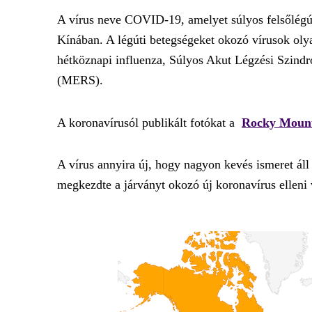
A vírus neve COVID-19, amelyet súlyos felsőlégú
Kínában. A légúti betegségeket okozó vírusok olya
hétköznapi influenza, Súlyos Akut Légzési Szind
(MERS).
A koronavírusól publikált fotókat a
Rocky Mount
A vírus annyira új, hogy nagyon kevés ismeret ál
megkezdte a járványt okozó új koronavírus elleni v