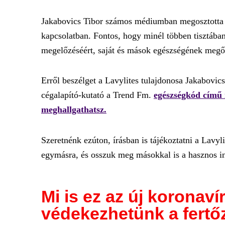
Jakabovics Tibor számos médiumban megosztotta t
kapcsolatban. Fontos, hogy minél többen tisztában
megelőzéséért, saját és mások egészségének megőr
Erről beszélget a Lavylites tulajdonosa Jakabovic
cégalapító-kutató a Trend Fm.
egészségkód című 
meghallgathatsz.
Szeretnénk ezúton, írásban is tájékoztatni a Lavy
egymásra, és osszuk meg másokkal is a hasznos i
Mi is ez az új koronav
védekezhetünk a fertő