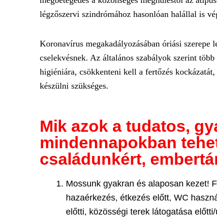
megbetegedés a közönséges meghűléstől az atípuso
légzőszervi szindrómához hasonlóan halállal is vég
Koronavírus megakadályozásában óriási szerepe le
cselekvésnek. Az általános szabályok szerint több
higiéniára, csökkenteni kell a fertőzés kockázatá
készülni szükséges.
Mik azok a tudatos, gy
mindennapokban tehe
családunkért, embertá
Mossunk gyakran és alaposan kezet! Fi
hazaérkezés, étkezés előtt, WC haszná
előtti, közösségi terek látogatása előt