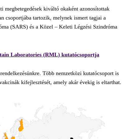
ti megbetegedések kiváltó okaként azonosítottak
n csoportjába tartozik, melynek ismert tagjai a
róma (SARS) és a Közel – Keleti Légzési Szindróma
ain Laboratories (RML) kutatócsoportja
l rendelkezésünkre. Több nemzetközi kutatócsoport is
akcinák kifejlesztését, amely akár évekig is eltarthat.