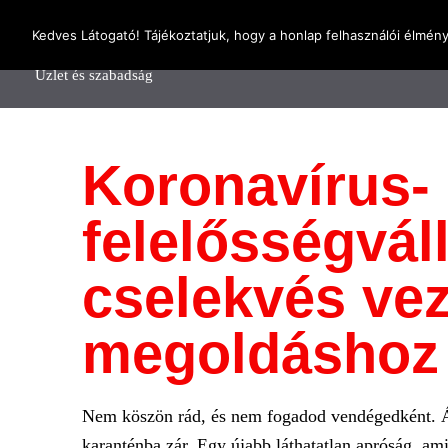
OnlineSeedsMan
Kedves Látogató! Tájékoztatjuk, hogy a honlap felhasználói élmén
Főolda
Üzlet és szabadság
Koronavírus-
felelősségvál
cselekvés vez
megoldáshoz
Nem köszön rád, és nem fogadod vendégedként. Ála
karanténba zár. Egy újabb láthatatlan apróság, ami