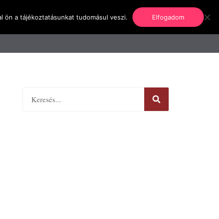
l ön a tájékoztatásunkat tudomásul veszi.
Elfogadom
nformáció
Regisztráció
Kapcsolat