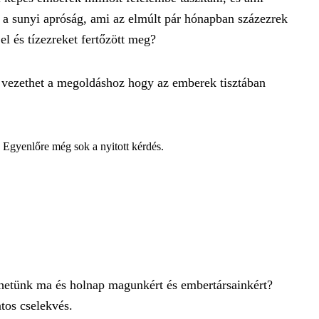
ez a sunyi apróság, ami az elmúlt pár hónapban százezrek
 el és tízezreket fertőzött meg?
s vezethet a megoldáshoz hogy az emberek tisztában
? Egyenlőre még sok a nyitott kérdés.
hetünk ma és holnap magunkért és embertársainkért?
tos cselekvés.