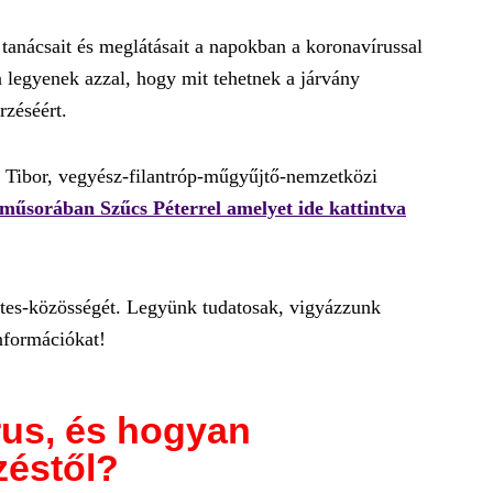
anácsait és meglátásait a napokban a koronavírussal
 legyenek azzal, hogy mit tehetnek a járvány
zéséért.
s Tibor, vegyész-filantróp-műgyűjtő-nemzetközi
műsorában Szűcs Péterrel amelyet ide kattintva
lites-közösségét. Legyünk tudatosak, vigyázzunk
nformációkat!
írus, és hogyan
zéstől?