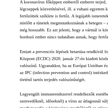
A koronavírus főképpen emberről emberre terjed, a 
légcseppek közvetítésével, ill. a vuhani egyetem kó
fertőzöttek széklete is fertőz. A legújabb ismerete
mielőtt a tünetek megmutatkoznának a betegen – a
még hosszabb. Ez azt jelenti, hogy a vártnál is k
hordozó ember nincs tudatában annak, hogy fertőz
Emiatt a prevenciós lépések betartása rendkívül 
Központ (ECDC) 2020. január 27-én kiadott közlem
valószínű. Ugyanakkor, ha az Európai Unióban ész
az IPC (infection prevention and control) intézke
történő tartós terjedés valószínűségét.
Legyengült immunrendszerrel rendelkezők esetébe
szenvedőknél, időseknél) a vírus az átlagosnál sú