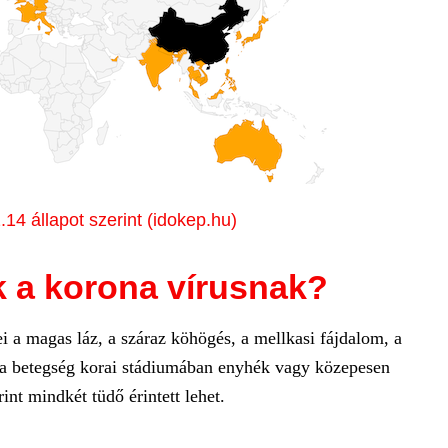
.14 állapot szerint (idokep.hu)
k a korona vírusnak?
 a magas láz, a száraz köhögés, a mellkasi fájdalom, a
k a betegség korai stádiumában enyhék vagy közepesen
int mindkét tüdő érintett lehet.