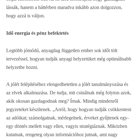
lássák, hanem a háttérben maradva inkább azon dolgozzon,
hogy azzá is váljon.
Idő energia és pénz befektetés
Legtöbb jómódú, anyagilag független ember sok időt tölt
tervezéssel, hogyan tudják anyagi helyzetüket még optimálisabb
helyzetbe hozni.
A jólét felépítéséhez elengedhetetlen a jólét tanulmányozása és
az elvek alkalmazása. De tudja, mit csinálnak még folyton azok,
akik okosan gazdagodnak meg? Írnak. Mindig mindenről
jegyzeteket készítenek. „Arról, hogy hogyan tudják csökkenteni
az adóikat; számolgatnak, mérlegelnek, érveket gyűjtenek egy-
egy döntés mellett vagy ellen, vagyis stratégiáznak. Miközben
kutatnak, rengeteg olyan információhoz jutnak, ami nagy