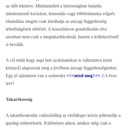
az időt tekintve. Mindamellett a biztonságban haladás
mindennemű kockázat, lemondás vagy többletmunka végzés
elutasítása megint csak kitolhatja az anyagi függetlenség
lehetőségének elérését. A hosszútávon gondolkodás elve
azonban nem csak a megtakarításoknál, hanem a költekezésnél
is beválik.
A cél tehát hogy napi heti szokásainkon is változtatva (nem
könnyű) alapozzuk meg a jövőbeni anyagi függetlenségünket.
Egy jó ajánlatom van a számodra
<<<nézd meg>>>
2-3 éves
terv!
Takarékosság
A takarékoskodás valószínűleg az elsődleges közös jellemzője a
gazdag embereknek. Különösen akkor, amikor még csak a