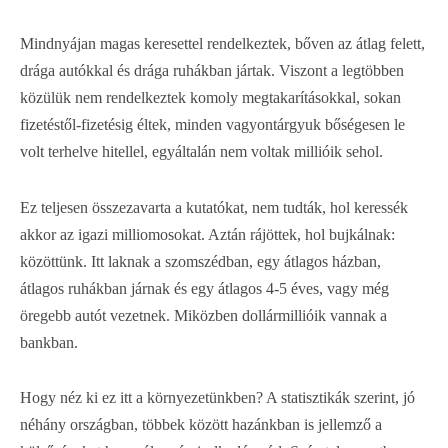
Mindnyájan magas keresettel rendelkeztek, bőven az átlag felett,
drága autókkal és drága ruhákban jártak. Viszont a legtöbben
közülük nem rendelkeztek komoly megtakarításokkal, sokan
fizetéstől-fizetésig éltek, minden vagyontárgyuk bőségesen le
volt terhelve hitellel, egyáltalán nem voltak millióik sehol.
Ez teljesen összezavarta a kutatókat, nem tudták, hol keressék
akkor az igazi milliomosokat. Aztán rájöttek, hol bujkálnak:
közöttünk. Itt laknak a szomszédban, egy átlagos házban,
átlagos ruhákban járnak és egy átlagos 4-5 éves, vagy még
öregebb autót vezetnek. Miközben dollármillióik vannak a
bankban.
Hogy néz ki ez itt a környezetünkben? A statisztikák szerint, jó
néhány országban, többek között hazánkban is jellemző a