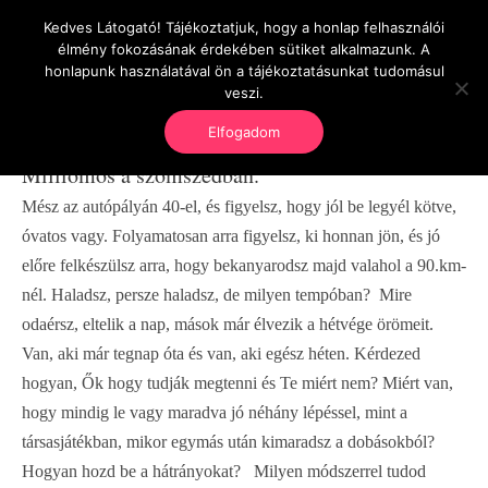
Kedves Látogató! Tájékoztatjuk, hogy a honlap felhasználói
OnlineSeedsMan
élmény fokozásának érdekében sütiket alkalmazunk. A
Üzlet és szabadság
honlapunk használatával ön a tájékoztatásunkat tudomásul
veszi.
Elfogadom
Milliomos a szomszédban.
Mész az autópályán 40-el, és figyelsz, hogy jól be legyél kötve,
óvatos vagy. Folyamatosan arra figyelsz, ki honnan jön, és jó
előre felkészülsz arra, hogy bekanyarodsz majd valahol a 90.km-
nél. Haladsz, persze haladsz, de milyen tempóban? Mire
odaérsz, eltelik a nap, mások már élvezik a hétvége örömeit.
Van, aki már tegnap óta és van, aki egész héten. Kérdezed
hogyan, Ők hogy tudják megtenni és Te miért nem? Miért van,
hogy mindig le vagy maradva jó néhány lépéssel, mint a
társasjátékban, mikor egymás után kimaradsz a dobásokból?
Hogyan hozd be a hátrányokat? Milyen módszerrel tudod