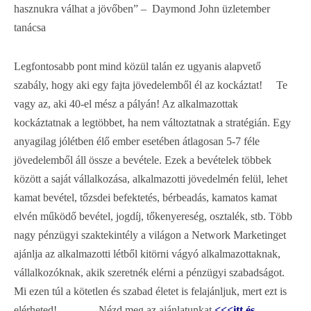
hasznukra válhat a jövőben” – Daymond John üzletember
tanácsa
Legfontosabb pont mind közül talán ez ugyanis alapvető
szabály, hogy aki egy fajta jövedelemből él az kockáztat! Te
vagy az, aki 40-el mész a pályán! Az alkalmazottak
kockáztatnak a legtöbbet, ha nem változtatnak a stratégián. Egy
anyagilag jólétben élő ember esetében átlagosan 5-7 féle
jövedelemből áll össze a bevétele. Ezek a bevételek többek
között a saját vállalkozása, alkalmazotti jövedelmén felül, lehet
kamat bevétel, tőzsdei befektetés, bérbeadás, kamatos kamat
elvén működő bevétel, jogdíj, tőkenyereség, osztalék, stb. Több
nagy pénzügyi szaktekintély a világon a Network Marketinget
ajánlja az alkalmazotti létből kitörni vágyó alkalmazottaknak,
vállalkozóknak, akik szeretnék elérni a pénzügyi szabadságot.
Mi ezen túl a kötetlen és szabad életet is felajánljuk, mert ezt is
elérheted! Nézd meg az ajánlatunkat
<<<itt és