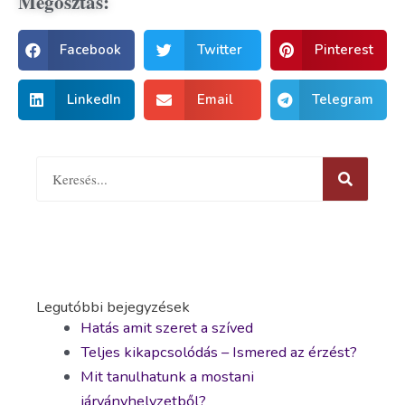
Megosztás:
Facebook
Twitter
Pinterest
LinkedIn
Email
Telegram
Legutóbbi bejegyzések
Hatás amit szeret a szíved
Teljes kikapcsolódás – Ismered az érzést?
Mit tanulhatunk a mostani
járványhelyzetből?