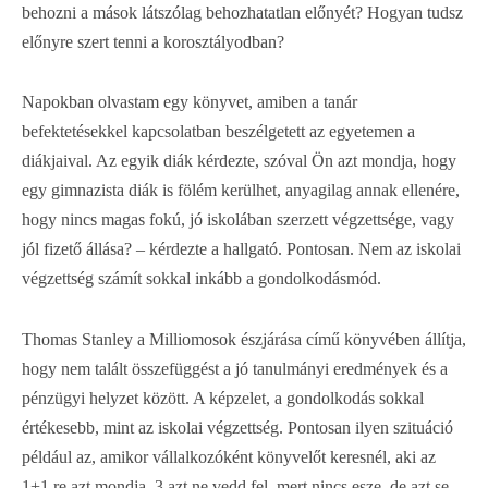
behozni a mások látszólag behozhatatlan előnyét? Hogyan tudsz
előnyre szert tenni a korosztályodban?
Napokban olvastam egy könyvet, amiben a tanár
befektetésekkel kapcsolatban beszélgetett az egyetemen a
diákjaival. Az egyik diák kérdezte, szóval Ön azt mondja, hogy
egy gimnazista diák is fölém kerülhet, anyagilag annak ellenére,
hogy nincs magas fokú, jó iskolában szerzett végzettsége, vagy
jól fizető állása? – kérdezte a hallgató. Pontosan. Nem az iskolai
végzettség számít sokkal inkább a gondolkodásmód.
Thomas Stanley a Milliomosok észjárása című könyvében állítja,
hogy nem talált összefüggést a jó tanulmányi eredmények és a
pénzügyi helyzet között. A képzelet, a gondolkodás sokkal
értékesebb, mint az iskolai végzettség. Pontosan ilyen szituáció
például az, amikor vállalkozóként könyvelőt keresnél, aki az
1+1 re azt mondja, 3 azt ne vedd fel, mert nincs esze, de azt se