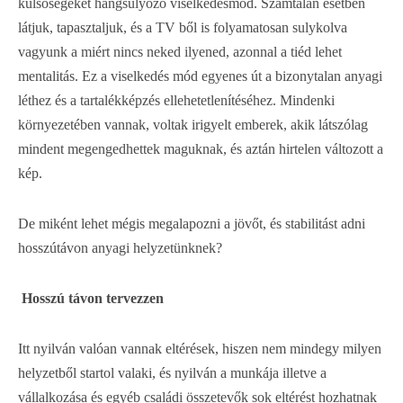
külsőségeket hangsúlyozó viselkedésmód. Számtalan esetben
látjuk, tapasztaljuk, és a TV ből is folyamatosan sulykolva
vagyunk a miért nincs neked ilyened, azonnal a tiéd lehet
mentalitás. Ez a viselkedés mód egyenes út a bizonytalan anyagi
léthez és a tartalékképzés ellehetetlenítéséhez. Mindenki
környezetében vannak, voltak irigyelt emberek, akik látszólag
mindent megengedhettek maguknak, és aztán hirtelen változott a
kép.
De miként lehet mégis megalapozni a jövőt, és stabilitást adni
hosszútávon anyagi helyzetünknek?
Hosszú távon tervezzen
Itt nyilván valóan vannak eltérések, hiszen nem mindegy milyen
helyzetből startol valaki, és nyilván a munkája illetve a
vállalkozása és egyéb családi összetevők sok eltérést hozhatnak