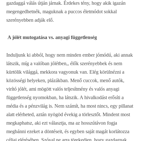
gazdaggá válás útján járnak. Érdekes tény, hogy akik igazán
megengedhetnék, maguknak a puccos életmódot sokkal
szerényebben adják elő.
A jólét mutogatása vs. anyagi függetlenség
Induljunk ki abból, hogy nem minden ember jómódú, aki annak
látszik, míg a valóban jólétben,, élők szerényebbek és nem
kürtölik világgá, mekkora vagyonuk van. Elég körülnézni a
közösségi helyeken, plázákban. Menő cuccok, menő autók,
virító jólét, ami mögött valós teljesítmény és valós anyagi
függetlenség nyomokban, ha látszik. A hivalkodást erősíti a
média és a pénzvilág is. Nem számít, ha most nincs, egy pillanat
alatt elérheted, aztán nyögöd évekig a törlesztőt. Mindent most
megkaphatsz, aki ezt választja, ma az hosszútávon fogja
megbánni ezeket a döntéseit, és egyben saját magát korlátozza
céljai elérésében. Szóval ne arra törekedjen, hogy gazdagnak