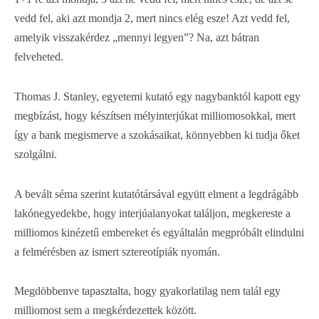
vedd fel, aki azt mondja 2, mert nincs elég esze! Azt vedd fel,
amelyik visszakérdez „mennyi legyen”? Na, azt bátran
felveheted.
Thomas J. Stanley, egyetemi kutató egy nagybanktól kapott egy
megbízást, hogy készítsen mélyinterjúkat milliomosokkal, mert
így a bank megismerve a szokásaikat, könnyebben ki tudja őket
szolgálni.
A bevált séma szerint kutatótársával együtt elment a legdrágább
lakónegyedekbe, hogy interjúalanyokat találjon, megkereste a
milliomos kinézetű embereket és egyáltalán megpróbált elindulni
a felmérésben az ismert sztereotípiák nyomán.
Megdöbbenve tapasztalta, hogy gyakorlatilag nem talál egy
milliomost sem a megkérdezettek között.