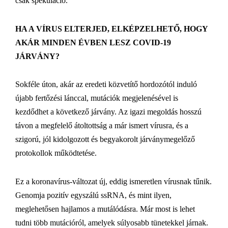
csak spekuláció.
HA A VÍRUS ELTERJED, ELKÉPZELHETŐ, HOGY
AKÁR MINDEN ÉVBEN LESZ COVID-19
JÁRVÁNY?
Sokféle úton, akár az eredeti közvetítő hordozótól induló
újabb fertőzési lánccal, mutációk megjelenésével is
kezdődhet a következő járvány. Az igazi megoldás hosszú
távon a megfelelő átoltottság a már ismert vírusra, és a
szigorú, jól kidolgozott és begyakorolt járványmegelőző
protokollok működtetése.
Ez a koronavírus-változat új, eddig ismeretlen vírusnak tűnik.
Genomja pozitív egyszálú ssRNA, és mint ilyen,
meglehetősen hajlamos a mutálódásra. Már most is lehet
tudni több mutációról, amelyek súlyosabb tünetekkel járnak.