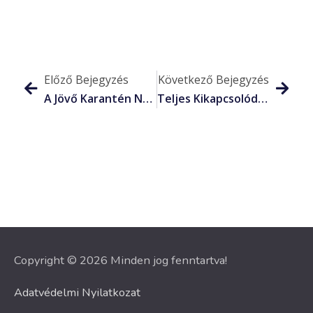
Előző Bejegyzés
Következő Bejegyzés
A Jövő Karantén Nélkül. Hogyan Tovább?
Teljes Kikapcsolódás – Ismered Az Érzést?
Copyright © 2026 Minden jog fenntartva!
Adatvédelmi Nyilatkozat