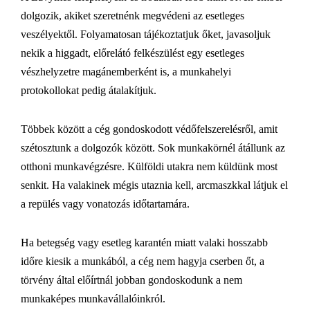
dolgozik, akiket szeretnénk megvédeni az esetleges
veszélyektől. Folyamatosan tájékoztatjuk őket, javasoljuk
nekik a higgadt, előrelátó felkészülést egy esetleges
vészhelyzetre magánemberként is, a munkahelyi
protokollokat pedig átalakítjuk.
Többek között a cég gondoskodott védőfelszerelésről, amit
szétosztunk a dolgozók között. Sok munkakörnél átállunk az
otthoni munkavégzésre. Külföldi utakra nem küldünk most
senkit. Ha valakinek mégis utaznia kell, arcmaszkkal látjuk el
a repülés vagy vonatozás időtartamára.
Ha betegség vagy esetleg karantén miatt valaki hosszabb
időre kiesik a munkából, a cég nem hagyja cserben őt, a
törvény által előírtnál jobban gondoskodunk a nem
munkaképes munkavállalóinkról.