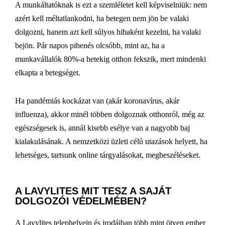
A munkáltatóknak is ezt a szemléletet kell képviselniük: nem
azért kell méltatlankodni, ha betegen nem jön be valaki
dolgozni, hanem azt kell súlyos hibaként kezelni, ha valaki
bejön. Pár napos pihenés olcsóbb, mint az, ha a
munkavállalók 80%-a hetekig otthon fekszik, mert mindenki
elkapta a betegséget.
Ha pandémiás kockázat van (akár koronavírus, akár
influenza), akkor minél többen dolgoznak otthonról, még az
egészségesek is, annál kisebb esélye van a nagyobb baj
kialakulásának. A nemzetközi üzleti célú utazások helyett, ha
lehetséges, tartsunk online tárgyalásokat, megbeszéléseket.
A LAVYLITES MIT TESZ A SAJÁT
DOLGOZÓI VÉDELMÉBEN?
A Lavylites telephelyein és irodáiban több mint ötven ember