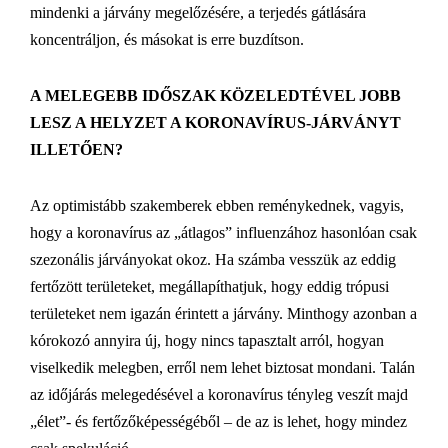
mindenki a járvány megelőzésére, a terjedés gátlására
koncentráljon, és másokat is erre buzdítson.
A MELEGEBB IDŐSZAK KÖZELEDTÉVEL JOBB
LESZ A HELYZET A KORONAVÍRUS-JÁRVÁNYT
ILLETŐEN?
Az optimistább szakemberek ebben reménykednek, vagyis,
hogy a koronavírus az „átlagos” influenzához hasonlóan csak
szezonális járványokat okoz. Ha számba vesszük az eddig
fertőzött területeket, megállapíthatjuk, hogy eddig trópusi
területeket nem igazán érintett a járvány. Minthogy azonban a
kórokozó annyira új, hogy nincs tapasztalt arról, hogyan
viselkedik melegben, erről nem lehet biztosat mondani. Talán
az időjárás melegedésével a koronavírus tényleg veszít majd
„élet”- és fertőzőképességéből – de az is lehet, hogy mindez