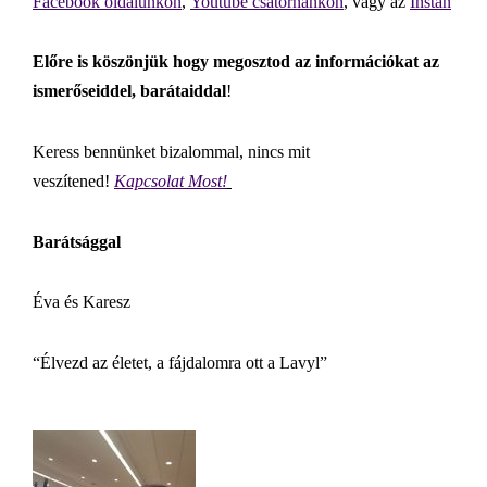
Facebook oldalunkon
,
Youtube csatornánkon
, vagy az
Instán
Előre is köszönjük hogy megosztod az információkat az
ismerőseiddel, barátaiddal
!
Keress bennünket bizalommal, nincs mit
veszítened!
Kapcsolat Most!
Barátsággal
Éva és Karesz
“Élvezd az életet, a fájdalomra ott a Lavyl”