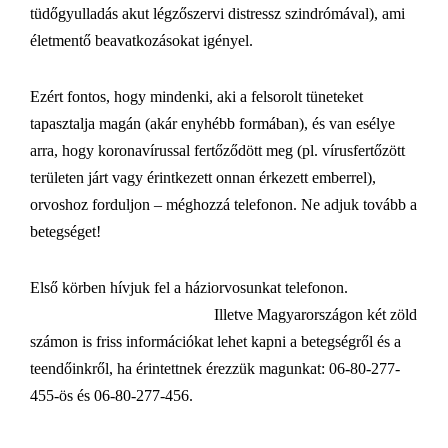
tüdőgyulladás akut légzőszervi distressz szindrómával), ami
életmentő beavatkozásokat igényel.
Ezért fontos, hogy mindenki, aki a felsorolt tüneteket
tapasztalja magán (akár enyhébb formában), és van esélye
arra, hogy koronavírussal fertőződött meg (pl. vírusfertőzött
területen járt vagy érintkezett onnan érkezett emberrel),
orvoshoz forduljon – méghozzá telefonon. Ne adjuk tovább a
betegséget!
Első körben hívjuk fel a háziorvosunkat telefonon.
Illetve Magyarországon két zöld
számon is friss információkat lehet kapni a betegségről és a
teendőinkről, ha érintettnek érezzük magunkat: 06-80-277-
455-ös és 06-80-277-456.