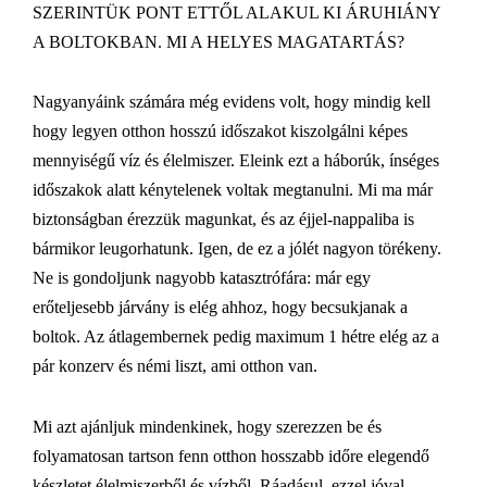
SZERINTÜK PONT ETTŐL ALAKUL KI ÁRUHIÁNY
A BOLTOKBAN. MI A HELYES MAGATARTÁS?
Nagyanyáink számára még evidens volt, hogy mindig kell
hogy legyen otthon hosszú időszakot kiszolgálni képes
mennyiségű víz és élelmiszer. Eleink ezt a háborúk, ínséges
időszakok alatt kénytelenek voltak megtanulni. Mi ma már
biztonságban érezzük magunkat, és az éjjel-nappaliba is
bármikor leugorhatunk. Igen, de ez a jólét nagyon törékeny.
Ne is gondoljunk nagyobb katasztrófára: már egy
erőteljesebb járvány is elég ahhoz, hogy becsukjanak a
boltok. Az átlagembernek pedig maximum 1 hétre elég az a
pár konzerv és némi liszt, ami otthon van.
Mi azt ajánljuk mindenkinek, hogy szerezzen be és
folyamatosan tartson fenn otthon hosszabb időre elegendő
készletet élelmiszerből és vízből. Ráadásul, ezzel jóval