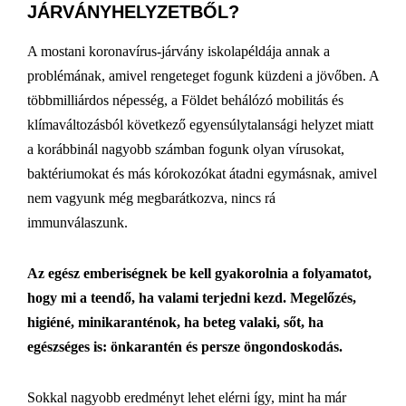
JÁRVÁNYHELYZETBŐL?
A mostani koronavírus-járvány iskolapéldája annak a
problémának, amivel rengeteget fogunk küzdeni a jövőben. A
többmilliárdos népesség, a Földet behálózó mobilitás és
klímaváltozásból következő egyensúlytalansági helyzet miatt
a korábbinál nagyobb számban fogunk olyan vírusokat,
baktériumokat és más kórokozókat átadni egymásnak, amivel
nem vagyunk még megbarátkozva, nincs rá
immunválaszunk.
Az egész emberiségnek be kell gyakorolnia a folyamatot,
hogy mi a teendő, ha valami terjedni kezd. Megelőzés,
higiéné, minikaranténok, ha beteg valaki, sőt, ha
egészséges is: önkarantén és persze öngondoskodás.
Sokkal nagyobb eredményt lehet elérni így, mint ha már