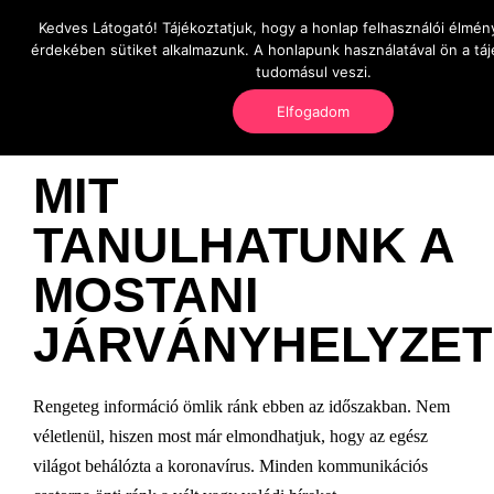
Kedves Látogató! Tájékoztatjuk, hogy a honlap felhasználói élmé
OnlineSeedsMan
érdekében sütiket alkalmazunk. A honlapunk használatával ön a tá
Üzlet és szabadság
tudomásul veszi.
Elfogadom
MIT
TANULHATUNK A
MOSTANI
JÁRVÁNYHELYZE
Rengeteg információ ömlik ránk ebben az időszakban. Nem
véletlenül, hiszen most már elmondhatjuk, hogy az egész
világot behálózta a koronavírus. Minden kommunikációs