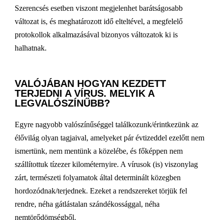
Szerencsés esetben viszont megjelenhet barátságosabb
változat is, és meghatározott idő elteltével, a megfelelő
protokollok alkalmazásával bizonyos változatok ki is
halhatnak.
VALÓJÁBAN HOGYAN KEZDETT
TERJEDNI A VÍRUS. MELYIK A
LEGVALÓSZÍNŰBB?
Egyre nagyobb valószínűséggel találkozunk/érintkezünk az
élővilág olyan tagjaival, amelyeket pár évtizeddel ezelőtt nem
ismertünk, nem mentünk a közelébe, és főképpen nem
szállítottuk tízezer kilométernyire. A vírusok (is) viszonylag
zárt, természeti folyamatok által determinált közegben
hordozódnak/terjednek. Ezeket a rendszereket törjük fel
rendre, néha gátlástalan szándékossággal, néha
nemtörődömségből.