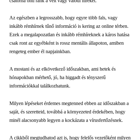
csatorna önti ránk a vélt vagy valódi híreket.
Az egészben a legrosszabb, hogy egyre több fals, vagy
inkább rémhírnek tűnő információ is kering az online térben.
Ezek a megalapozatlan és inkább rémhíreknek a káros hatása
csak ront az egyébként is rossz mentális állapoton, amiben
rengeteg ember él napjainkban.
A mostani és az elkövetkező időszakban, ami hetek és
hónapokban mérhető, jó, ha higgadt és tényszerű
információkkal találkozhatunk.
Milyen lépéseket érdemes megtenned ebben az időszakban a
saját, és szeretteid, továbbá a környezeted érdekében, hogy
minél alacsonyabb legyen a kockázata a vírusfertőzésnek.
A cikkből megtudhatod azt is, hogy felelős vezetőként milyen