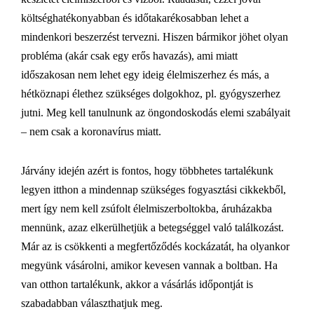
költséghatékonyabban és időtakarékosabban lehet a
mindenkori beszerzést tervezni. Hiszen bármikor jöhet olyan
probléma (akár csak egy erős havazás), ami miatt
időszakosan nem lehet egy ideig élelmiszerhez és más, a
hétköznapi élethez szükséges dolgokhoz, pl. gyógyszerhez
jutni. Meg kell tanulnunk az öngondoskodás elemi szabályait
– nem csak a koronavírus miatt.
Járvány idején azért is fontos, hogy többhetes tartalékunk
legyen itthon a mindennap szükséges fogyasztási cikkekből,
mert így nem kell zsúfolt élelmiszerboltokba, áruházakba
mennünk, azaz elkerülhetjük a betegséggel való találkozást.
Már az is csökkenti a megfertőződés kockázatát, ha olyankor
megyünk vásárolni, amikor kevesen vannak a boltban. Ha
van otthon tartalékunk, akkor a vásárlás időpontját is
szabadabban választhatjuk meg.