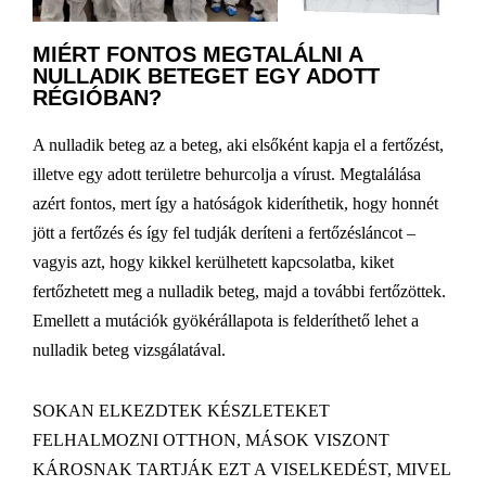
MIÉRT FONTOS MEGTALÁLNI A
NULLADIK BETEGET EGY ADOTT
RÉGIÓBAN?
A nulladik beteg az a beteg, aki elsőként kapja el a fertőzést,
illetve egy adott területre behurcolja a vírust. Megtalálása
azért fontos, mert így a hatóságok kideríthetik, hogy honnét
jött a fertőzés és így fel tudják deríteni a fertőzésláncot –
vagyis azt, hogy kikkel kerülhetett kapcsolatba, kiket
fertőzhetett meg a nulladik beteg, majd a további fertőzöttek.
Emellett a mutációk gyökérállapota is felderíthető lehet a
nulladik beteg vizsgálatával.
SOKAN ELKEZDTEK KÉSZLETEKET
FELHALMOZNI OTTHON, MÁSOK VISZONT
KÁROSNAK TARTJÁK EZT A VISELKEDÉST, MIVEL