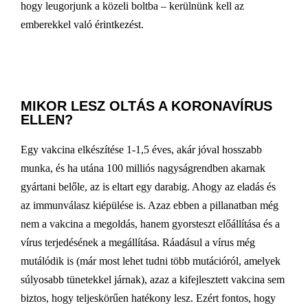
hogy leugorjunk a közeli boltba – kerülnünk kell az
emberekkel való érintkezést.
MIKOR LESZ OLTÁS A KORONAVÍRUS
ELLEN?
Egy vakcina elkészítése 1-1,5 éves, akár jóval hosszabb
munka, és ha utána 100 milliós nagyságrendben akarnak
gyártani belőle, az is eltart egy darabig. Ahogy az eladás és
az immunválasz kiépülése is. Azaz ebben a pillanatban még
nem a vakcina a megoldás, hanem gyorsteszt előállítása és a
vírus terjedésének a megállítása. Ráadásul a vírus még
mutálódik is (már most lehet tudni több mutációról, amelyek
súlyosabb tünetekkel járnak), azaz a kifejlesztett vakcina sem
biztos, hogy teljeskörűen hatékony lesz. Ezért fontos, hogy