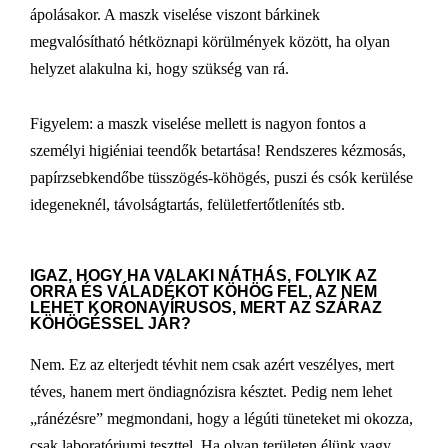
ápolásakor. A maszk viselése viszont bárkinek
megvalósítható hétköznapi körülmények között, ha olyan
helyzet alakulna ki, hogy szükség van rá.
Figyelem: a maszk viselése mellett is nagyon fontos a
személyi higiéniai teendők betartása! Rendszeres kézmosás,
papírzsebkendőbe tüsszögés-köhögés, puszi és csók kerülése
idegeneknél, távolságtartás, felületfertőtlenítés stb.
IGAZ, HOGY HA VALAKI NÁTHÁS, FOLYIK AZ
ORRA ÉS VÁLADÉKOT KÖHÖG FEL, AZ NEM
LEHET KORONAVÍRUSOS, MERT AZ SZÁRAZ
KÖHÖGÉSSEL JÁR?
Nem. Ez az elterjedt tévhit nem csak azért veszélyes, mert
téves, hanem mert öndiagnózisra késztet. Pedig nem lehet
„ránézésre” megmondani, hogy a légúti tüneteket mi okozza,
csak laboratóriumi teszttel. Ha olyan területen élünk vagy