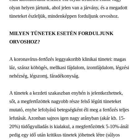
olyan helyen jártunk, ahol jelen van a járvány, és a megadott
tüneteket észleljük, mindenképpen forduljunk orvoshoz.
MILYEN TÜNETEK ESETÉN FORDULJUNK
ORVOSHOZ?
A koronavírus-fertőzés leggyakoribb klinikai tünetei: magas
láz, száraz köhögés, mellkasi fájdalom, izomfájdalom, légzési
nehézség, légszomj, fáradékonyság.
A tünetek a kezdeti szakaszban enyhén is jelentkezhetnek,
sőt, a megfertőzöttek nagyobb része felső légúti tüneteket
mutató, enyhe lefolyású betegségként éli meg a fertőzés teljes
lefutását. Azonban sajnos igen nagy arányban (akár kb. 15-
20%) tüdőgyulladás is kialakul, a megfertőzöttek 5-10%-ánál
pedig egy idő után kritikus tünetek jöhetnek létre (súlyos