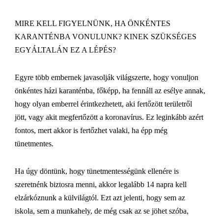
MIRE KELL FIGYELNÜNK, HA ÖNKÉNTES
KARANTÉNBA VONULUNK? KINEK SZÜKSÉGES
EGYÁLTALÁN EZ A LÉPÉS?
Egyre több embernek javasolják világszerte, hogy vonuljon
önkéntes házi karanténba, főképp, ha fennáll az esélye annak,
hogy olyan emberrel érintkezhetett, aki fertőzött területről
jött, vagy akit megfertőzött a koronavírus. Ez leginkább azért
fontos, mert akkor is fertőzhet valaki, ha épp még
tünetmentes.
Ha úgy döntünk, hogy tünetmentességünk ellenére is
szeretnénk biztosra menni, akkor legalább 14 napra kell
elzárkóznunk a külvilágtól. Ezt azt jelenti, hogy sem az
iskola, sem a munkahely, de még csak az se jöhet szóba,