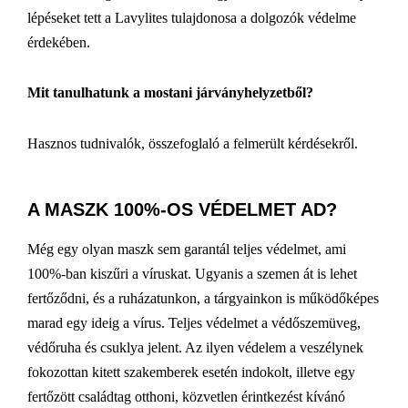
lépéseket tett a Lavylites tulajdonosa a dolgozók védelme
érdekében.
Mit tanulhatunk a mostani járványhelyzetből?
Hasznos tudnivalók, összefoglaló a felmerült kérdésekről.
A MASZK 100%-OS VÉDELMET AD?
Még egy olyan maszk sem garantál teljes védelmet, ami
100%-ban kiszűri a víruskat. Ugyanis a szemen át is lehet
fertőződni, és a ruházatunkon, a tárgyainkon is működőképes
marad egy ideig a vírus. Teljes védelmet a védőszemüveg,
védőruha és csuklya jelent. Az ilyen védelem a veszélynek
fokozottan kitett szakemberek esetén indokolt, illetve egy
fertőzött családtag otthoni, közvetlen érintkezést kívánó