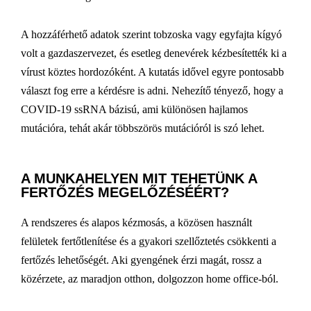
A hozzáférhető adatok szerint tobzoska vagy egyfajta kígyó
volt a gazdaszervezet, és esetleg denevérek kézbesítették ki a
vírust köztes hordozóként. A kutatás idővel egyre pontosabb
választ fog erre a kérdésre is adni. Nehezítő tényező, hogy a
COVID-19 ssRNA bázisú, ami különösen hajlamos
mutációra, tehát akár többszörös mutációról is szó lehet.
A MUNKAHELYEN MIT TEHETÜNK A
FERTŐZÉS MEGELŐZÉSÉÉRT?
A rendszeres és alapos kézmosás, a közösen használt
felületek fertőtlenítése és a gyakori szellőztetés csökkenti a
fertőzés lehetőségét. Aki gyengének érzi magát, rossz a
közérzete, az maradjon otthon, dolgozzon home office-ból.