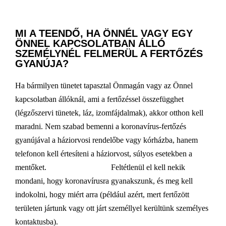
MI A TEENDŐ, HA ÖNNÉL VAGY EGY
ÖNNEL KAPCSOLATBAN ÁLLÓ
SZEMÉLYNÉL FELMERÜL A FERTŐZÉS
GYANÚJA?
Ha bármilyen tünetet tapasztal Önmagán vagy az Önnel
kapcsolatban állóknál, ami a fertőzéssel összefügghet
(légzőszervi tünetek, láz, izomfájdalmak), akkor otthon kell
maradni. Nem szabad bemenni a koronavírus-fertőzés
gyanújával a háziorvosi rendelőbe vagy kórházba, hanem
telefonon kell értesíteni a háziorvost, súlyos esetekben a
mentőket. Feltétlenül el kell nekik
mondani, hogy koronavírusra gyanakszunk, és meg kell
indokolni, hogy miért arra (például azért, mert fertőzött
területen jártunk vagy ott járt személlyel kerültünk személyes
kontaktusba).