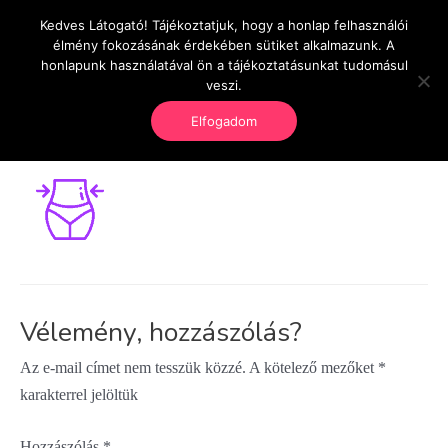
Skip
Kedves Látogató! Tájékoztatjuk, hogy a honlap felhasználói
Main
OnlineSeedsMan
to
élmény fokozásának érdekében sütiket alkalmazunk. A
Üzlet és szabadság
icon12-free-img
content
honlapunk használatával ön a tájékoztatásunkat tudomásul
Men
veszi.
Leave a Comment
/ By
Torma Károly
/
augusztus 28,
Elfogadom
2018
Vélemény, hozzászólás?
Az e-mail címet nem tesszük közzé.
A kötelező mezőket
*
karakterrel jelöltük
Hozzászólás
*