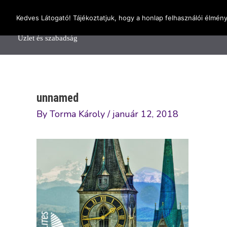
Skip
OnlineSeedsMan
Kedves Látogató! Tájékoztatjuk, hogy a honlap felhasználói élmén
to
Főolda
content
Üzlet és szabadság
unnamed
By
Torma Károly
/
január 12, 2018