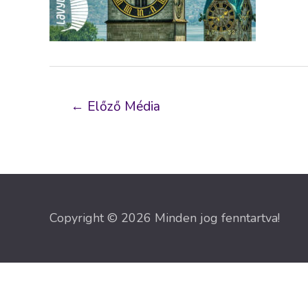
Bejegyzés
←
Előző Média
navigáció
Copyright © 2026 Minden jog fenntartva!