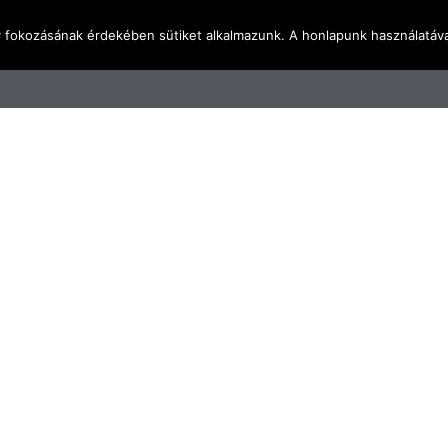
y fokozásának érdekében sütiket alkalmazunk. A honlapunk használatáva
l
Rólunk
Blog
Terméktudástár
Üzleti I