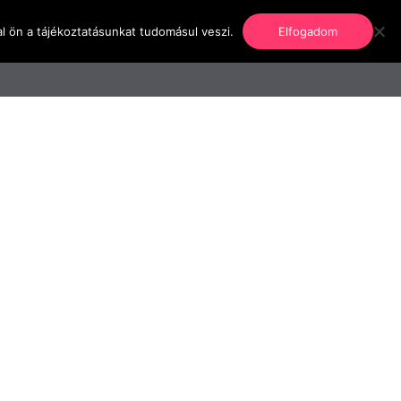
l ön a tájékoztatásunkat tudomásul veszi.
Elfogadom
nformáció
Regisztráció
Kapcsolat