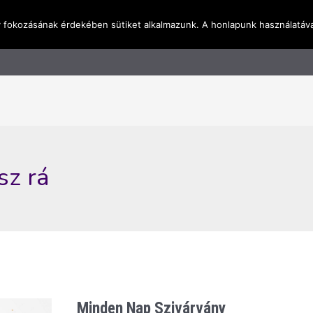
y fokozásának érdekében sütiket alkalmazunk. A honlapunk használatáva
l
Rólunk
Blog
Terméktudástár
Üzleti I
sz rá
Minden Nap Szivárvány