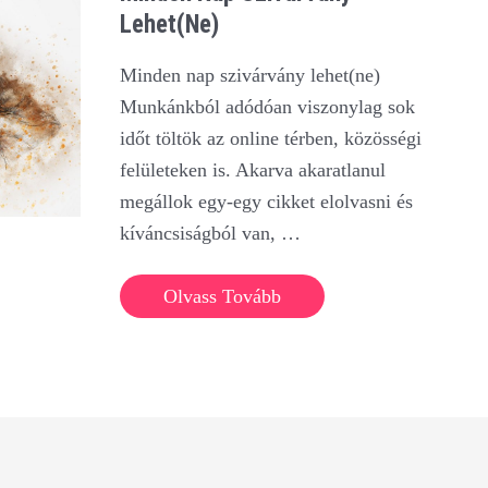
Lehet(ne)
Minden nap szivárvány lehet(ne)
Munkánkból adódóan viszonylag sok
időt töltök az online térben, közösségi
felületeken is. Akarva akaratlanul
megállok egy-egy cikket elolvasni és
kíváncsiságból van, …
Minden
Olvass Tovább
nap
szivárvány
lehet(ne)