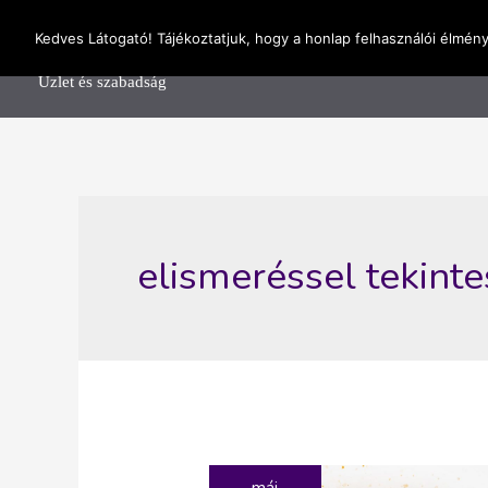
Skip
OnlineSeedsMan
Kedves Látogató! Tájékoztatjuk, hogy a honlap felhasználói élmén
to
Főolda
content
Üzlet és szabadság
elismeréssel tekinte
máj