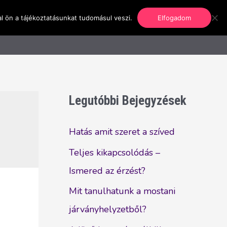
l ön a tájékoztatásunkat tudomásul veszi.
Elfogadom
nformáció
Regisztráció
Kapcsolat
Legutóbbi Bejegyzések
Hatás amit szeret a szíved
Teljes kikapcsolódás –
Ismered az érzést?
Mit tanulhatunk a mostani
járványhelyzetből?