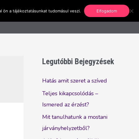
l ön a tájékoztatásunkat tudomásul veszi.
Elfogadom
nformáció
Regisztráció
Kapcsolat
Legutóbbi Bejegyzések
Hatás amit szeret a szíved
Teljes kikapcsolódás –
Ismered az érzést?
Mit tanulhatunk a mostani
járványhelyzetből?