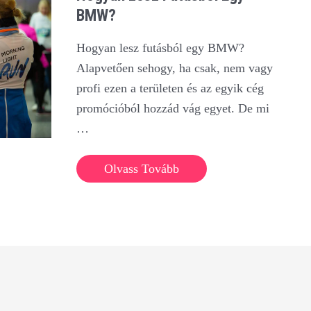
BMW?
Hogyan lesz futásból egy BMW?
Alapvetően sehogy, ha csak, nem vagy
profi ezen a területen és az egyik cég
promócióból hozzád vág egyet. De mi
…
Hogyan
Olvass Tovább
lesz
futásból
egy
BMW?