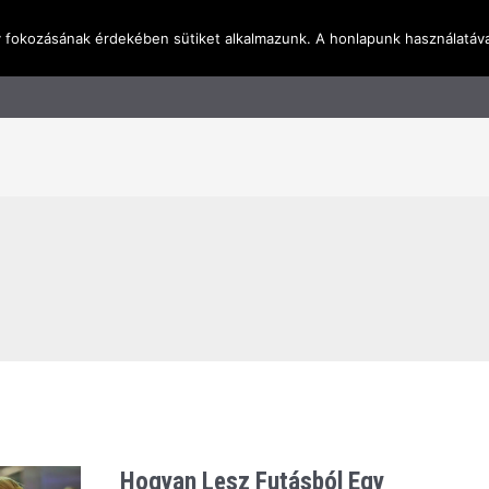
y fokozásának érdekében sütiket alkalmazunk. A honlapunk használatáva
l
Rólunk
Blog
Terméktudástár
Üzleti I
Hogyan Lesz Futásból Egy