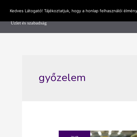
Skip
OnlineSeedsMan
Kedves Látogató! Tájékoztatjuk, hogy a honlap felhasználói élmén
to
Főolda
content
Üzlet és szabadság
győzelem
aug