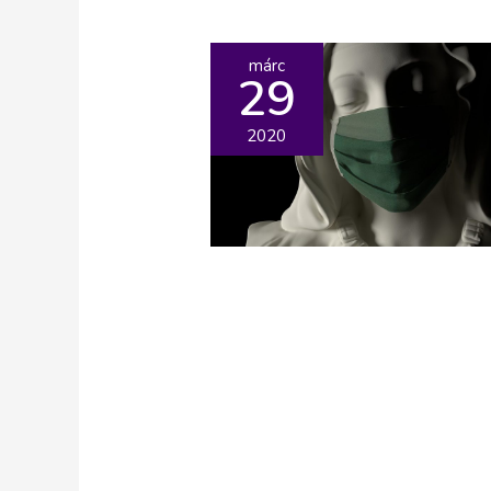
márc
29
2020