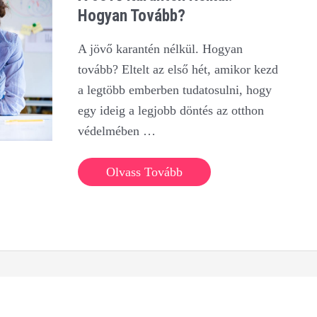
Hogyan Tovább?
A jövő karantén nélkül. Hogyan
tovább? Eltelt az első hét, amikor kezd
a legtöbb emberben tudatosulni, hogy
egy ideig a legjobb döntés az otthon
védelmében …
A
Olvass Tovább
jövő
karantén
nélkül.
Hogyan
tovább?