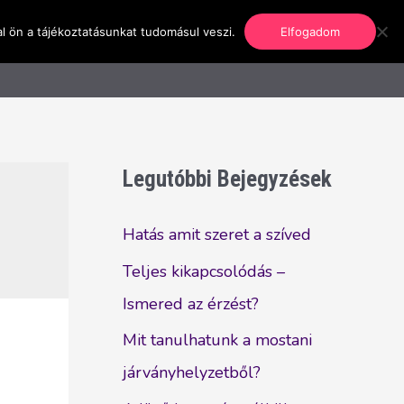
l ön a tájékoztatásunkat tudomásul veszi.
Elfogadom
nformáció
Regisztráció
Kapcsolat
Legutóbbi Bejegyzések
Hatás amit szeret a szíved
Teljes kikapcsolódás –
Ismered az érzést?
Mit tanulhatunk a mostani
járványhelyzetből?