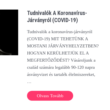
Tudnivalók A Koronavírus-
Járványról (COVID-19)
Tudnivalók a koronavírus-járványról
(COVID-19) MIT TEHETÜNK A
MOSTANI JÁRVÁNYHELYZETBEN?
HOGYAN KERÜLHETJÜK EL A
MEGFERTŐZŐDÉST? Vásároljunk a
család számára legalább 90-120 napra
ásványvizet és tartalék élelmiszereket,
…
Tudnivalók
Olvass Tovább
a
koronavírus-