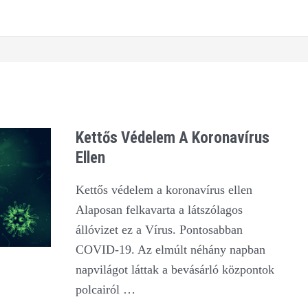
járványról
(COVID-
19)
Kettős Védelem A Koronavírus
Ellen
Kettős védelem a koronavírus ellen
Alaposan felkavarta a látszólagos
állóvizet ez a Vírus. Pontosabban
COVID-19. Az elmúlt néhány napban
napvilágot láttak a bevásárló központok
polcairól …