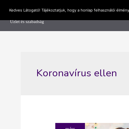
Skip
OnlineSeedsMan
Kedves Látogató! Tájékoztatjuk, hogy a honlap felhasználói élmén
to
Főolda
content
Üzlet és szabadság
Koronavírus ellen
márc