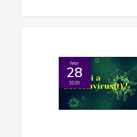
febr
28
2020