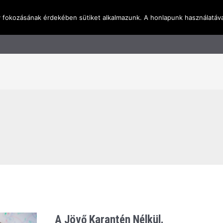
y fokozásának érdekében sütiket alkalmazunk. A honlapunk használatáva
l
Rólunk
Blog
Terméktudástár
Üzleti I
A Jövő Karantén Nélkül.