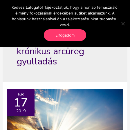
Skip
Kedves Látogató! Tájékoztatjuk, hogy a honlap felhasználói
Main
OnlineSeedsMan
to
élmény fokozásának érdekében sütiket alkalmazunk. A
Üzlet és szabadság
content
honlapunk használatával ön a tájékoztatásunkat tudomásul
Men
veszi.
Elfogadom
krónikus arcüreg
gyulladás
aug
17
2019