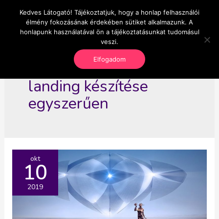
Skip
Kedves Látogató! Tájékoztatjuk, hogy a honlap felhasználói
Main
OnlineSeedsMan
to
élmény fokozásának érdekében sütiket alkalmazunk. A
Üzlet és szabadság
content
honlapunk használatával ön a tájékoztatásunkat tudomásul
Men
veszi.
Elfogadom
landing készítése
egyszerűen
okt
10
2019