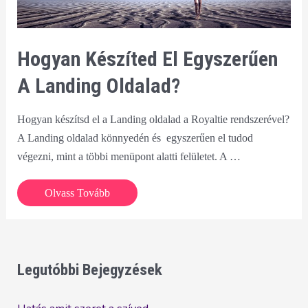
Hogyan Készíted El Egyszerűen
A Landing Oldalad?
Hogyan készítsd el a Landing oldalad a Royaltie rendszerével?
A Landing oldalad könnyedén és egyszerűen el tudod
végezni, mint a többi menüpont alatti felületet. A …
Hogyan
Olvass Tovább
készíted
el
egyszerűen
a
Legutóbbi Bejegyzések
Landing
oldalad?