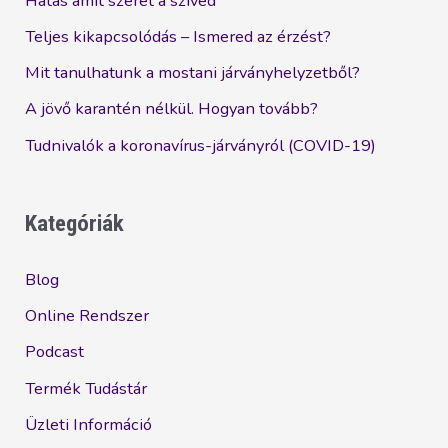
Hatás amit szeret a szíved
Teljes kikapcsolódás – Ismered az érzést?
Mit tanulhatunk a mostani járványhelyzetből?
A jövő karantén nélkül. Hogyan tovább?
Tudnivalók a koronavírus-járványról (COVID-19)
Kategóriák
Blog
Online Rendszer
Podcast
Termék Tudástár
Üzleti Információ