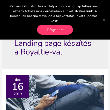
Skip
Kedves Látogató! Tájékoztatjuk, hogy a honlap felhasználói
Main
OnlineSeedsMan
to
élmény fokozásának érdekében sütiket alkalmazunk. A
Üzlet és szabadság
content
honlapunk használatával ön a tájékoztatásunkat tudomásul
Men
veszi.
Elfogadom
Landing page készítés
a Royaltie-val
dec
16
2019