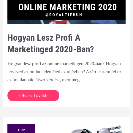
Hogyan Lesz Profi A
Marketinged 2020-Ban?
Hogyan lesz profi az online marketinged 2020-ban? Hogyan
tervezed az online jelenléted az új évben? Azért teszem fel ezt
az ártatlannak látszó kérdést, mert még …
Hogyan
Olvass Tovább
lesz
profi
a
marketinged
nov