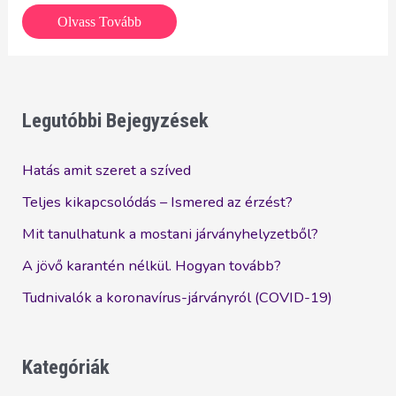
Miért
Olvass Tovább
jó
Neked,
a
Royaltie
Legutóbbi Bejegyzések
fejlesztése
a
Hatás amit szeret a szíved
Mesterséges
Teljes kikapcsolódás – Ismered az érzést?
Intelligenciával?
Mit tanulhatunk a mostani járványhelyzetből?
A jövő karantén nélkül. Hogyan tovább?
Tudnivalók a koronavírus-járványról (COVID-19)
Kategóriák