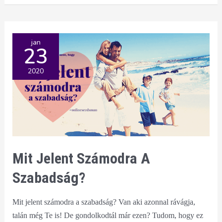
lóvét
tesó
jan
23
2020
Mit Jelent Számodra A
Szabadság?
Mit jelent számodra a szabadság? Van aki azonnal rávágja,
talán még Te is! De gondolkodtál már ezen? Tudom, hogy ez