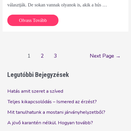
választják. De sokan vannak olyanok is, akik a hús …
Hogyan
Olvass Tovább
támogatja
a
Lavylites
a
Bejegyzés
1
2
3
Next Page
→
természetet?
navigáció
Legutóbbi Bejegyzések
Hatás amit szeret a szíved
Teljes kikapcsolódás – Ismered az érzést?
Mit tanulhatunk a mostani járványhelyzetből?
A jövő karantén nélkül. Hogyan tovább?