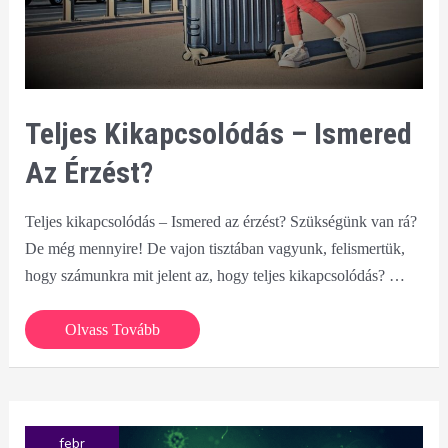
Teljes Kikapcsolódás – Ismered
Az Érzést?
Teljes kikapcsolódás – Ismered az érzést? Szükségünk van rá?
De még mennyire! De vajon tisztában vagyunk, felismertük,
hogy számunkra mit jelent az, hogy teljes kikapcsolódás? …
Teljes
Olvass Tovább
kikapcsolódás
–
Ismered
az
febr