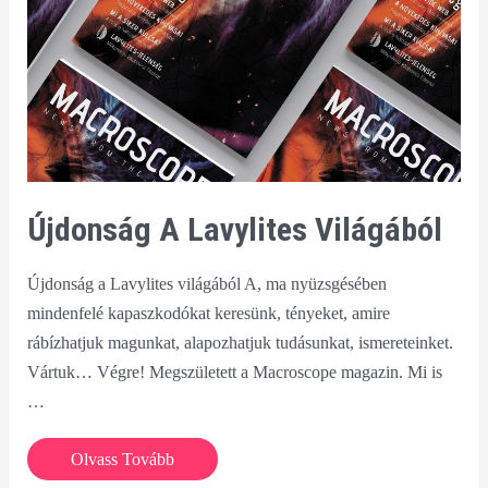
Újdonság A Lavylites Világából
Újdonság a Lavylites világából A, ma nyüzsgésében
mindenfelé kapaszkodókat keresünk, tényeket, amire
rábízhatjuk magunkat, alapozhatjuk tudásunkat, ismereteinket.
Vártuk… Végre! Megszületett a Macroscope magazin. Mi is
…
Újdonság
Olvass Tovább
a