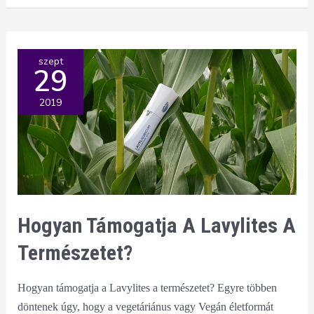
Lavylites
világából
szept
29
2019
Hogyan Támogatja A Lavylites A
Természetet?
Hogyan támogatja a Lavylites a természetet? Egyre többen
döntenek úgy, hogy a vegetáriánus vagy Vegán életformát