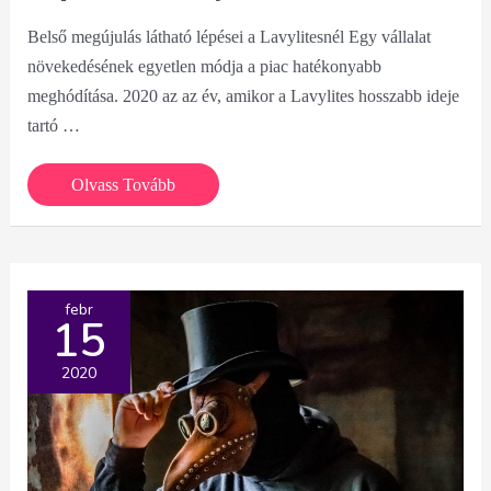
Belső megújulás látható lépései a Lavylitesnél Egy vállalat
növekedésének egyetlen módja a piac hatékonyabb
meghódítása. 2020 az az év, amikor a Lavylites hosszabb ideje
tartó …
Belső
Olvass Tovább
megújulás
látható
lépései
a
febr
15
Lavylitesnél
2020