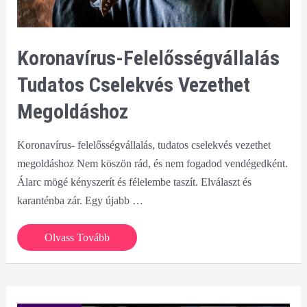
Koronavírus-Felelősségvállalás
Tudatos Cselekvés Vezethet
Megoldáshoz
Koronavírus- felelősségvállalás, tudatos cselekvés vezethet
megoldáshoz Nem köszön rád, és nem fogadod vendégedként.
Álarc mögé kényszerít és félelembe taszít. Elválaszt és
karanténba zár. Egy újabb …
Koronavírus-
Olvass Tovább
felelősségvállalás
tudatos
cselekvés