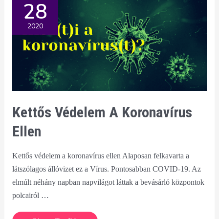
28
érzést?
2020
Kettős Védelem A Koronavírus
Ellen
Kettős védelem a koronavírus ellen Alaposan felkavarta a
látszólagos állóvizet ez a Vírus. Pontosabban COVID-19. Az
elmúlt néhány napban napvilágot láttak a bevásárló központok
polcairól …