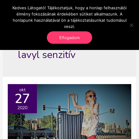
Skip
Kedves Látogató! Tájékoztatjuk, hogy a honlap felhasználói
Main
OnlineSeedsMan
to
élmény fokozásának érdekében sütiket alkalmazunk. A
Üzlet és szabadság
content
honlapunk használatával ön a tájékoztatásunkat tudomásul
Men
veszi.
Elfogadom
lavyl senzitív
okt
27
2020