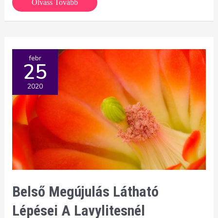
Kettős
Olvass Tovább
védelem
a
koronavírus
ellen
febr
25
2020
Belső Megújulás Látható
Lépései A Lavylitesnél