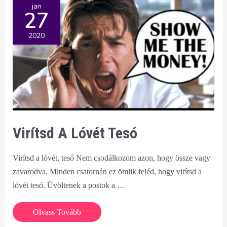
vezethet
jan
27
megoldáshoz
2020
Virítsd A Lóvét Tesó
Virítsd a lóvét, tesó Nem csodálkozom azon, hogy össze vagy
zavarodva. Minden csatornán ez ömlik feléd, hogy virítsd a
lóvét tesó. Üvöltenek a postok a …
Virítsd
Olvass Tovább
a