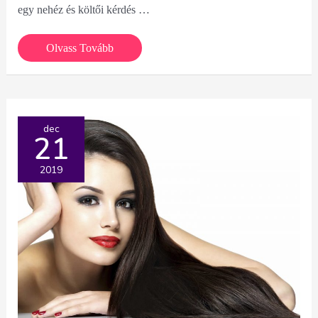
egy nehéz és költői kérdés …
Mit
Olvass Tovább
jelent
számodra
a
szabadság?
dec
21
2019