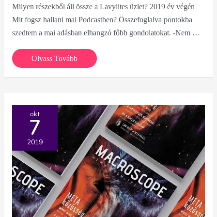
Milyen részekből áll össze a Lavylites üzlet? 2019 év végén
Mit fogsz hallani mai Podcastben? Összefoglalva pontokba
szedtem a mai adásban elhangzó főbb gondolatokat. -Nem …
Milyen
Olvass Tovább
részekből
áll
össze
a
okt
7
Lavylites
üzlet?
2019
2019
év
végén
#02
podcast