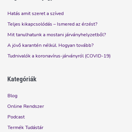
a
kérdés,
Hatás amit szeret a szíved
miért
Teljes kikapcsolódás – Ismered az érzést?
nincs
Mit tanulhatunk a mostani járványhelyzetből?
elég
pénz
A jövő karantén nélkül. Hogyan tovább?
a
Tudnivalók a koronavírus-járványról (COVID-19)
bankszámládon?
Kategóriák
Blog
Online Rendszer
Podcast
Termék Tudástár