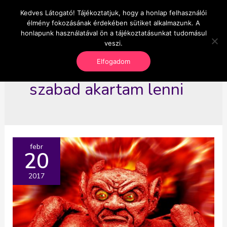
Skip
Kedves Látogató! Tájékoztatjuk, hogy a honlap felhasználói
Main
OnlineSeedsMan
to
élmény fokozásának érdekében sütiket alkalmazunk. A
Üzlet és szabadság
content
honlapunk használatával ön a tájékoztatásunkat tudomásul
Men
veszi.
Elfogadom
szabad akartam lenni
febr
20
2017