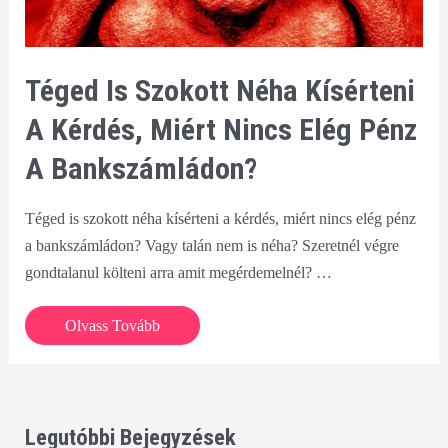
Téged Is Szokott Néha Kísérteni
A Kérdés, Miért Nincs Elég Pénz
A Bankszámládon?
Téged is szokott néha kísérteni a kérdés, miért nincs elég pénz
a bankszámládon? Vagy talán nem is néha? Szeretnél végre
gondtalanul költeni arra amit megérdemelnél? …
Téged
Olvass Tovább
is
szokott
néha
kísérteni
Legutóbbi Bejegyzések