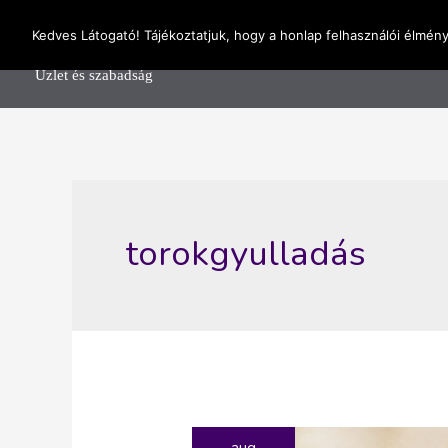
Skip
OnlineSeedsMan
Kedves Látogató! Tájékoztatjuk, hogy a honlap felhasználói élmén
to
Főolda
content
Üzlet és szabadság
torokgyulladás
aug