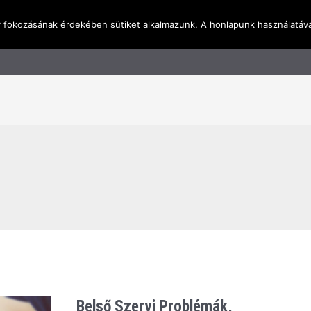
y fokozásának érdekében sütiket alkalmazunk. A honlapunk használatáva
l
Rólunk
Blog
Terméktudástár
Üzleti I
Belső Szervi Problémák,