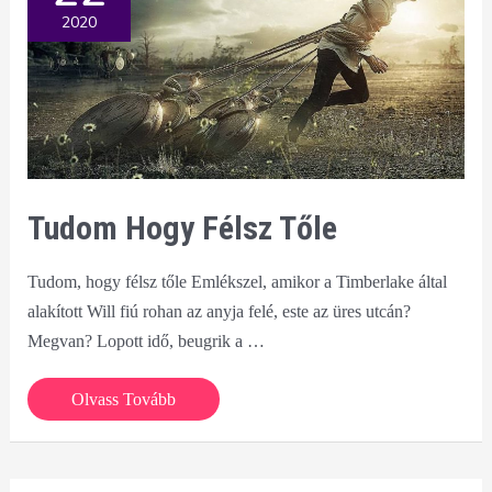
2020
Tudom Hogy Félsz Tőle
Tudom, hogy félsz tőle Emlékszel, amikor a Timberlake által
alakított Will fiú rohan az anyja felé, este az üres utcán?
Megvan? Lopott idő, beugrik a …
Tudom
Olvass Tovább
hogy
félsz
tőle