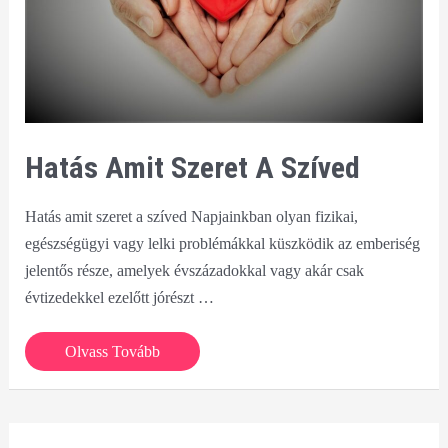
Hatás Amit Szeret A Szíved
Hatás amit szeret a szíved Napjainkban olyan fizikai,
egészségügyi vagy lelki problémákkal küszködik az emberiség
jelentős része, amelyek évszázadokkal vagy akár csak
évtizedekkel ezelőtt jórészt …
Hatás
Olvass Tovább
amit
szeret
a