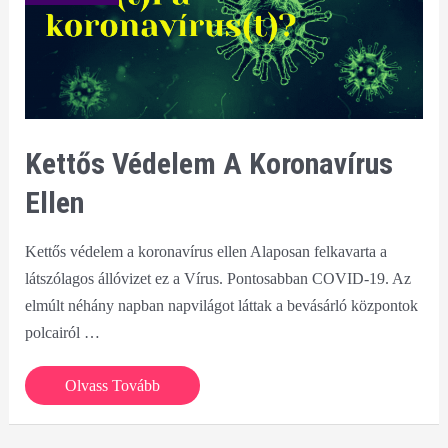
Kettős Védelem A Koronavírus
Ellen
Kettős védelem a koronavírus ellen Alaposan felkavarta a
látszólagos állóvizet ez a Vírus. Pontosabban COVID-19. Az
elmúlt néhány napban napvilágot láttak a bevásárló központok
polcairól …
Kettős
Olvass Tovább
védelem
a