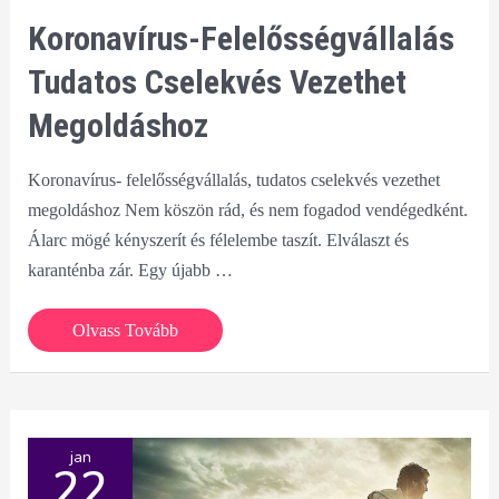
Koronavírus-Felelősségvállalás
Tudatos Cselekvés Vezethet
Megoldáshoz
Koronavírus- felelősségvállalás, tudatos cselekvés vezethet
megoldáshoz Nem köszön rád, és nem fogadod vendégedként.
Álarc mögé kényszerít és félelembe taszít. Elválaszt és
karanténba zár. Egy újabb …
Koronavírus-
Olvass Tovább
felelősségvállalás
tudatos
cselekvés
vezethet
jan
22
megoldáshoz