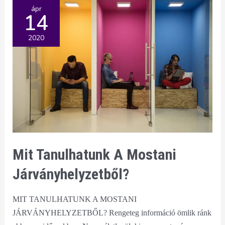
szíved
ápr
14
2020
Mit Tanulhatunk A Mostani
Járványhelyzetből?
MIT TANULHATUNK A MOSTANI
JÁRVÁNYHELYZETBŐL? Rengeteg információ ömlik ránk