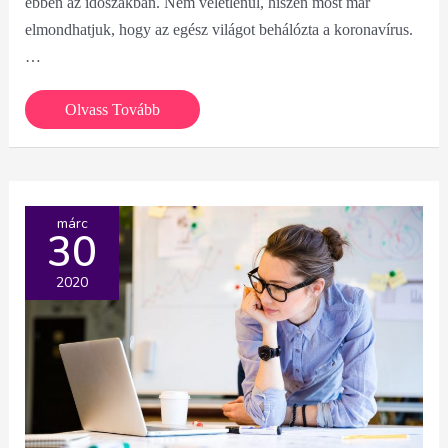
ebben az időszakban. Nem véletlenül, hiszen most már
elmondhatjuk, hogy az egész világot behálózta a koronavírus.
…
Mit
Olvass Tovább
tanulhatunk
a
mostani
járványhelyzetből?
márc
30
2020