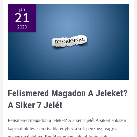
jan
21
2020
Felismered Magadon A Jeleket?
A Siker 7 Jelét
Felismered magadon a jeleket? A siker 7 jelét A sikert sokszor
kapcsoljuk tévesen rivaldafényhez a sok pénzhez, vagy a
magas pozícióhoz. Ennél azonban sokkal fontosabb …