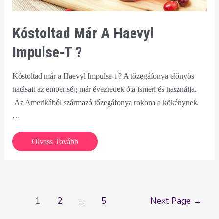
Kóstoltad Már A Haevyl
Impulse-T ?
Kóstoltad már a Haevyl Impulse-t ? A tőzegáfonya előnyös
hatásait az emberiség már évezredek óta ismeri és használja.
Az Amerikából származó tőzegáfonya rokona a kökénynek.
…
Kóstoltad
Olvass Tovább
már
a
Haevyl
Impulse-
Bejegyzés
1
2
…
5
Next Page
→
t
navigáció