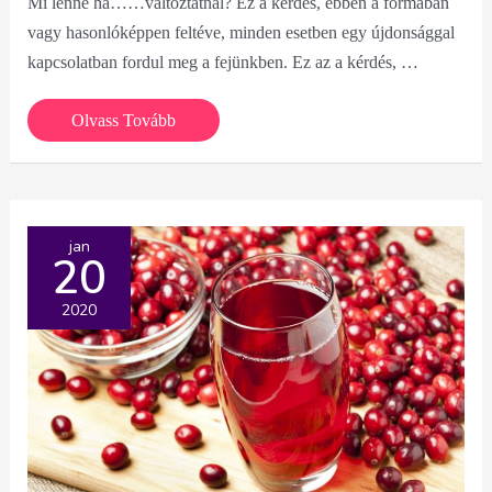
Mi lenne ha……változtatnál? Ez a kérdés, ebben a formában
vagy hasonlóképpen feltéve, minden esetben egy újdonsággal
kapcsolatban fordul meg a fejünkben. Ez az a kérdés, …
Mi
Olvass Tovább
lenne
ha……
jan
20
2020