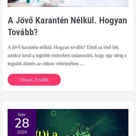
A Jövő Karantén Nélkül. Hogyan
Tovább?
A jövő karantén nélkül. Hogyan tovább? Eltelt az első hét,
amikor kezd a legtöbb emberben tudatosulni, hogy egy ideig a
legjobb döntés az otthon védelmében …
A
Olvass Tovább
jövő
karantén
nélkül.
Hogyan
febr
28
tovább?
2020