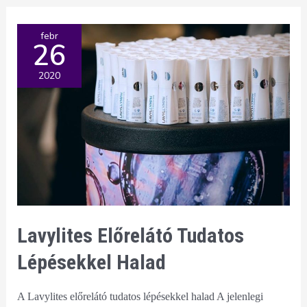
koronavírus
ellen
febr
26
2020
Lavylites Előrelátó Tudatos
Lépésekkel Halad
A Lavylites előrelátó tudatos lépésekkel halad A jelenlegi