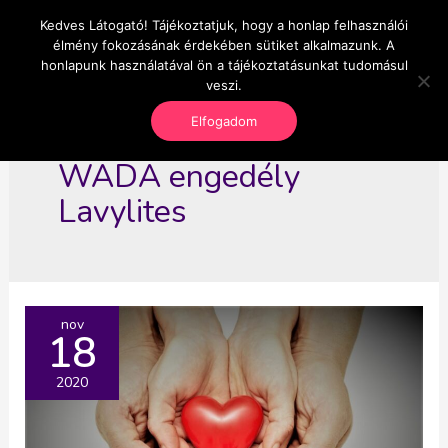
Skip
Kedves Látogató! Tájékoztatjuk, hogy a honlap felhasználói
Main
OnlineSeedsMan
to
élmény fokozásának érdekében sütiket alkalmazunk. A
Üzlet és szabadság
content
honlapunk használatával ön a tájékoztatásunkat tudomásul
Men
veszi.
Elfogadom
WADA engedély
Lavylites
nov
18
2020