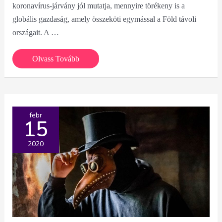
koronavírus-járvány jól mutatja, mennyire törékeny is a
globális gazdaság, amely összeköti egymással a Föld távoli
országait. A …
Lavylites
Olvass Tovább
előrelátó
tudatos
lépésekkel
halad
febr
15
2020