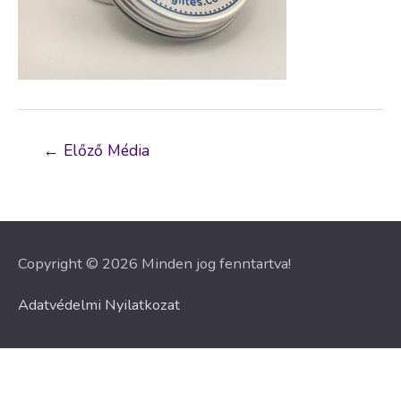
Bejegyzés
←
Előző Média
navigáció
Copyright © 2026 Minden jog fenntartva!
Adatvédelmi Nyilatkozat