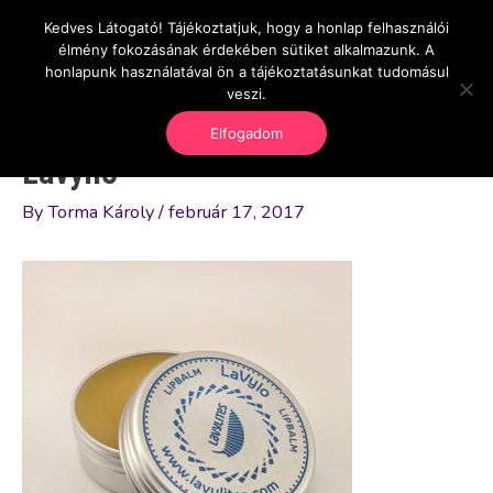
Skip
Kedves Látogató! Tájékoztatjuk, hogy a honlap felhasználói
Main
OnlineSeedsMan
to
élmény fokozásának érdekében sütiket alkalmazunk. A
Üzlet és szabadság
content
honlapunk használatával ön a tájékoztatásunkat tudomásul
Men
veszi.
Elfogadom
Lavyllo
By
Torma Károly
/
február 17, 2017