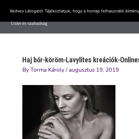
Skip
OnlineSeedsMan
Kedves Látogató! Tájékoztatjuk, hogy a honlap felhasználói élmén
to
Főolda
content
Üzlet és szabadság
Haj bőr-köröm-Lavylites kreációk-Onli
By
Torma Károly
/
augusztus 19, 2019