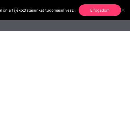
l ön a tájékoztatásunkat tudomásul veszi.
Elfogadom
nformáció
Regisztráció
Kapcsolat