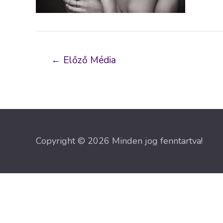
Bejegyzés
←
Előző Média
navigáció
Copyright © 2026 Minden jog fenntartva!