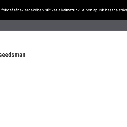
y fokozásának érdekében sütiket alkalmazunk. A honlapunk használatáva
l
Rólunk
Blog
Terméktudástár
Üzleti I
neseedsman