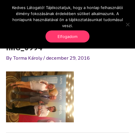
Skip
Kedves Látogató! Tájékoztatjuk, hogy a honlap felhasználói
Main
OnlineSeedsMan
to
élmény fokozásának érdekében sütiket alkalmazunk. A
Üzlet és szabadság
content
honlapunk használatával ön a tájékoztatásunkat tudomásul
Men
veszi.
Elfogadom
IMG_0994
By
Torma Károly
/
december 29, 2016