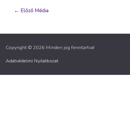
Bejegyzés
←
Előző Média
navigáció
Copyright © 2026 Minden jog fenntartva!
Adatvédelmi Nyilatkozat