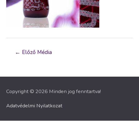
Bejegyzés
←
Előző Média
navigáció
Copyright © 2026 Minden jog fenntartva!
Adatvédelmi Nyilatkozat