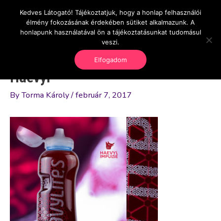
Skip
Kedves Látogató! Tájékoztatjuk, hogy a honlap felhasználói
Main
OnlineSeedsMan
to
élmény fokozásának érdekében sütiket alkalmazunk. A
Üzlet és szabadság
content
honlapunk használatával ön a tájékoztatásunkat tudomásul
Men
veszi.
Elfogadom
Haevyl
By
Torma Károly
/
február 7, 2017