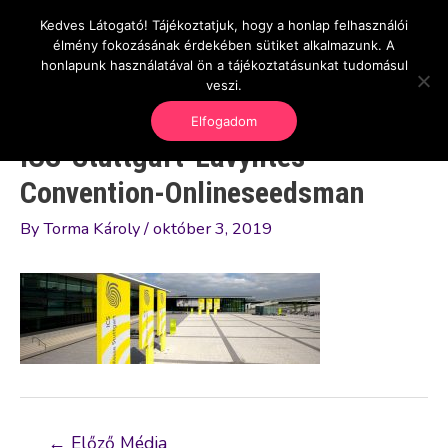
Skip
Kedves Látogató! Tájékoztatjuk, hogy a honlap felhasználói
Main
OnlineSeedsMan
to
élmény fokozásának érdekében sütiket alkalmazunk. A
Üzlet és szabadság
content
honlapunk használatával ön a tájékoztatásunkat tudomásul
Men
veszi.
Elfogadom
ICS-Stuttgart-Lavylites
Convention-Onlineseedsman
By
Torma Károly
/
október 3, 2019
Bejegyzés
←
Előző Média