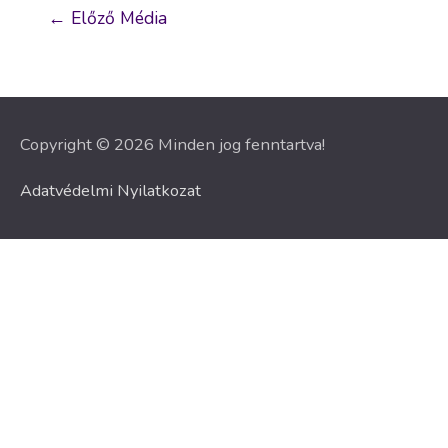
Bejegyzés
←
Előző Média
navigáció
Copyright © 2026 Minden jog fenntartva!
Adatvédelmi Nyilatkozat