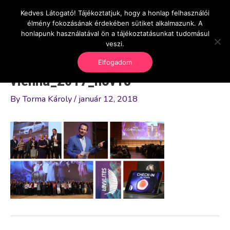
Skip
Kedves Látogató! Tájékoztatjuk, hogy a honlap felhasználói
Main
OnlineSeedsMan
to
élmény fokozásának érdekében sütiket alkalmazunk. A
Üzlet és szabadság
content
honlapunk használatával ön a tájékoztatásunkat tudomásul
Men
veszi.
Elfogadom
vienna_2017_nov18
By
Torma Károly
/
január 12, 2018