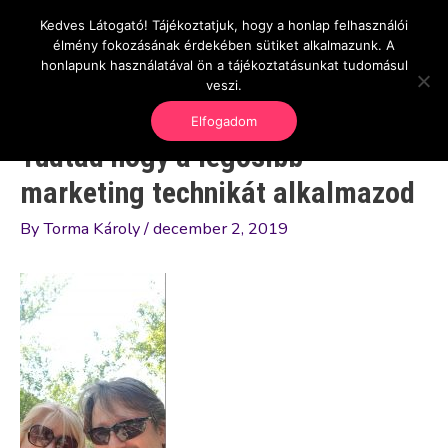
Skip
Kedves Látogató! Tájékoztatjuk, hogy a honlap felhasználói
Main
OnlineSeedsMan
to
élmény fokozásának érdekében sütiket alkalmazunk. A
Üzlet és szabadság
content
honlapunk használatával ön a tájékoztatásunkat tudomásul
Men
veszi.
Elfogadom
Tudtad hogy a legősibb
marketing technikát alkalmazod
By
Torma Károly
/
december 2, 2019