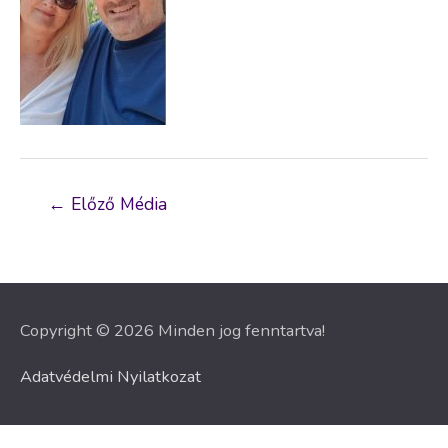
Bejegyzés
←
Előző Média
navigáció
Copyright © 2026 Minden jog fenntartva!
Adatvédelmi Nyilatkozat