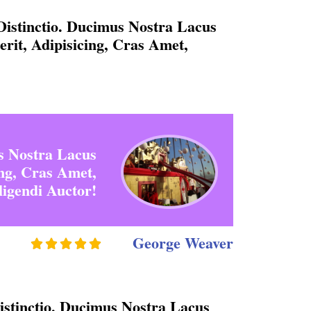
istinctio. Ducimus Nostra Lacus
it, Adipisicing, Cras Amet,
s Nostra Lacus
ng, Cras Amet,
igendi Auctor!
George Weaver





stinctio. Ducimus Nostra Lacus