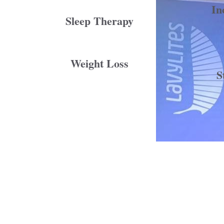
In
Sleep Therapy
Weight Loss
S