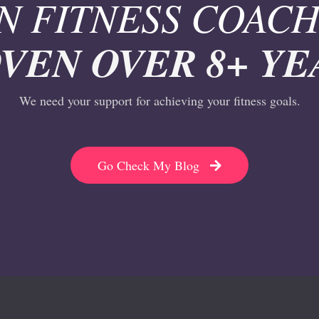
N FITNESS COACH
VEN OVER 8+ YE
We need your support for achieving your fitness goals.
Go Check My Blog