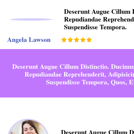
Deserunt Augue Cillum D
Repudiandae Reprehender
Suspendisse Tempora.
Angela Lawson





Deserunt Augue Cillum Distinctio. Ducimu
Repudiandae Reprehenderit, Adipisici
Suspendisse Tempora, Quos, El
Deserunt Augue Cillum Di