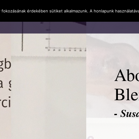
y fokozásának érdekében sütiket alkalmazunk. A honlapunk használatáva
l
Rólunk
Blog
Terméktudástár
Üzleti I
Abo
Ble
- Sus