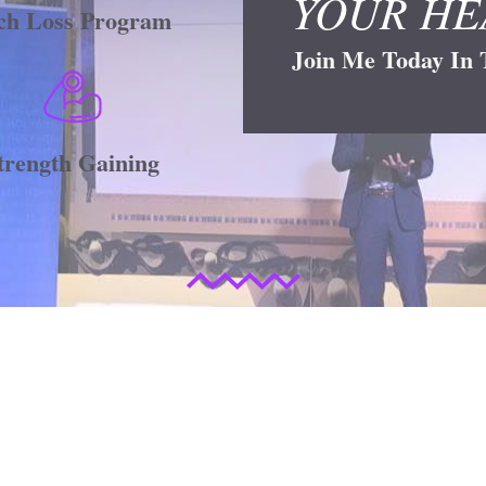
YOUR HE
ch Loss Program
Join Me Today In T
trength Gaining