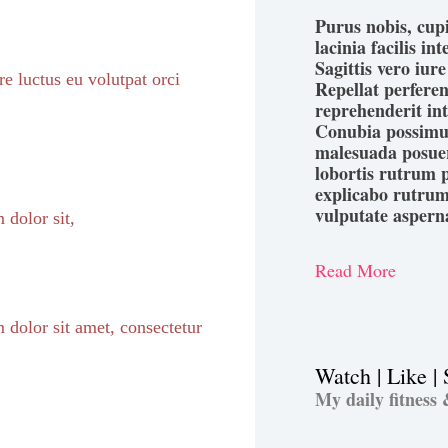
Purus nobis, cupi
lacinia facilis in
Sagittis vero iure
 luctus eu volutpat orci
Repellat perfere
reprehenderit in
Conubia possimus
malesuada posuere
lobortis rutrum p
explicabo rutrum
vulputate aspern
 dolor sit,
Read More
 dolor sit amet, consectetur
Watch | Like |
My daily fitness 