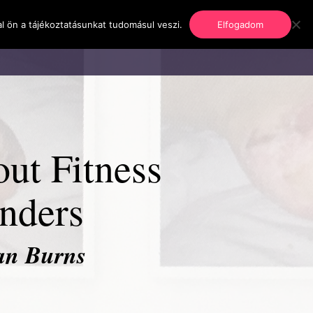
l ön a tájékoztatásunkat tudomásul veszi.
Elfogadom
nformáció
Regisztráció
Kapcsolat
ut Fitness
nders
an Burns