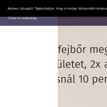
OnlineSeedsMan
Kedves Látogató! Tájékoztatjuk, hogy a honlap felhasználói élmén
Főolda
Üzlet és szabadság