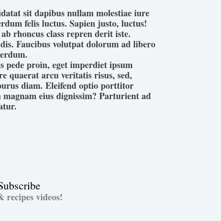
datat sit dapibus nullam molestiae iure
terdum felis luctus. Sapien justo, luctus!
 ab rhoncus class repren derit iste.
ndis. Faucibus volutpat dolorum ad libero
terdum.
 pede proin, eget imperdiet ipsum
 quaerat arcu veritatis risus, sed,
urus diam. Eleifend optio porttitor
 magnam eius dignissim? Parturient ad
atur.
 Subscribe
& recipes videos!