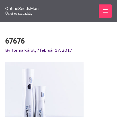
Skip
Main
OnlineSeedsMan
to
Üzlet és szabadság
content
Men
67676
By
Torma Károly
/
február 17, 2017