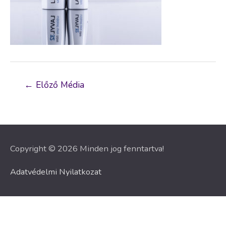
Bejegyzés
←
Előző Média
navigáció
Copyright © 2026 Minden jog fenntartva!
Adatvédelmi Nyilatkozat