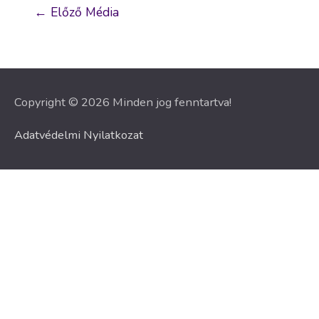
Bejegyzés
←
Előző Média
navigáció
Copyright © 2026 Minden jog fenntartva!
Adatvédelmi Nyilatkozat