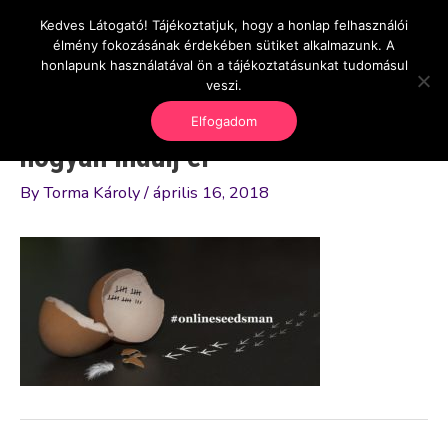
Skip
Kedves Látogató! Tájékoztatjuk, hogy a honlap felhasználói
Main
OnlineSeedsMan
to
élmény fokozásának érdekében sütiket alkalmazunk. A
Üzlet és szabadság
content
honlapunk használatával ön a tájékoztatásunkat tudomásul
Men
veszi.
Elfogadom
hogyan indulj el
By
Torma Károly
/
április 16, 2018