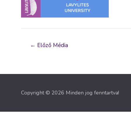
Bejegyzés
←
Előző Média
navigáció
Copyright © 2026 Minden jog fenntartva!