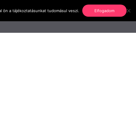
l ön a tájékoztatásunkat tudomásul veszi.
Elfogadom
nformáció
Regisztráció
Kapcsolat