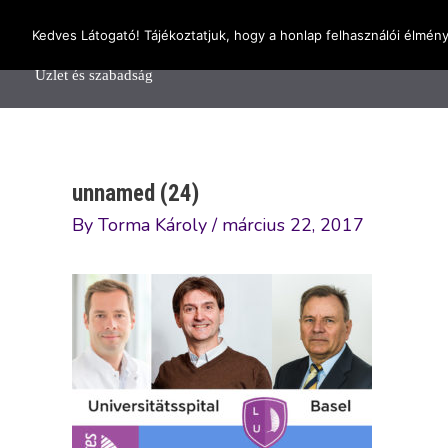
Skip
OnlineSeedsMan
Kedves Látogató! Tájékoztatjuk, hogy a honlap felhasználói élmén
to
Főolda
content
Üzlet és szabadság
unnamed (24)
By
Torma Károly
/
március 22, 2017