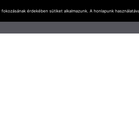
y fokozásának érdekében sütiket alkalmazunk. A honlapunk használatáva
l
Rólunk
Blog
Terméktudástár
Üzleti I