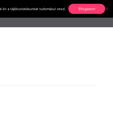
l ön a tájékoztatásunkat tudomásul veszi.
Elfogadom
nformáció
Regisztráció
Kapcsolat