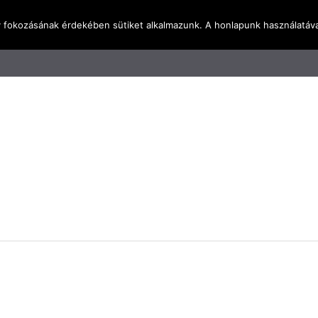
y fokozásának érdekében sütiket alkalmazunk. A honlapunk használatáva
dal
Rólunk
Blog
Terméktudástár
Üzleti I