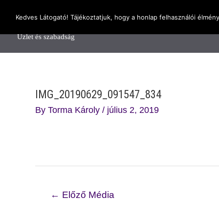
Skip
OnlineSeedsMan
Kedves Látogató! Tájékoztatjuk, hogy a honlap felhasználói élmén
to
Főol
content
Üzlet és szabadság
IMG_20190629_091547_834
By
Torma Károly
/
július 2, 2019
Bejegyzés
←
Előző Média
navigáció