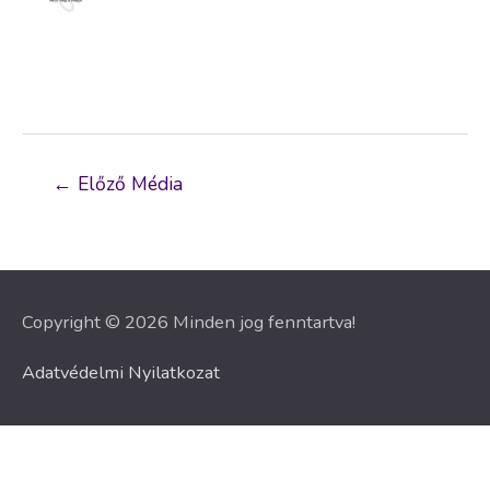
Bejegyzés
←
Előző Média
navigáció
Copyright © 2026 Minden jog fenntartva!
Adatvédelmi Nyilatkozat