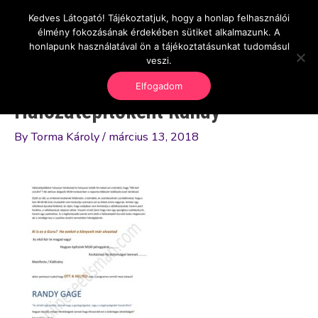
Skip
Kedves Látogató! Tájékoztatjuk, hogy a honlap felhasználói
Main
OnlineSeedsMan
to
élmény fokozásának érdekében sütiket alkalmazunk. A
Üzlet és szabadság
content
honlapunk használatával ön a tájékoztatásunkat tudomásul
Men
veszi.
Elfogadom
Hálózatépítőként Randy
By
Torma Károly
/
március 13, 2018