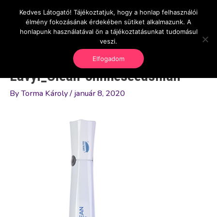
Skip
Kedves Látogató! Tájékoztatjuk, hogy a honlap felhasználói
Main
OnlineSeedsMan
to
élmény fokozásának érdekében sütiket alkalmazunk. A
Üzlet és szabadság
content
honlapunk használatával ön a tájékoztatásunkat tudomásul
Men
veszi.
Elfogadom
Lavyl_Clean-onlineseedsman
By
Torma Károly
/
január 8, 2020