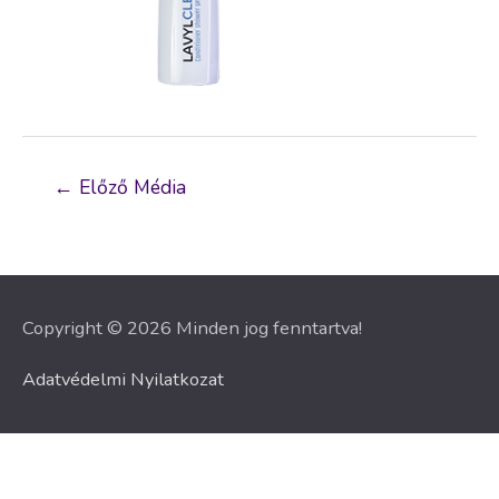
Bejegyzés
←
Előző Média
navigáció
Copyright © 2026 Minden jog fenntartva!
Adatvédelmi Nyilatkozat