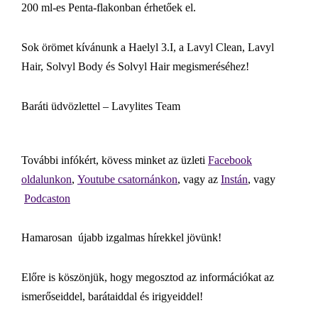
200 ml-es Penta-flakonban érhetőek el.
Sok örömet kívánunk a Haelyl 3.I, a Lavyl Clean, Lavyl
Hair, Solvyl Body és Solvyl Hair megismeréséhez!
Baráti üdvözlettel – Lavylites Team
További infókért, kövess minket az üzleti
Facebook
oldalunkon
,
Youtube csatornánkon
, vagy az
Instán
, vagy
Podcaston
Hamarosan újabb izgalmas hírekkel jövünk!
Előre is köszönjük, hogy megosztod az információkat az
ismerőseiddel, barátaiddal és irigyeiddel!