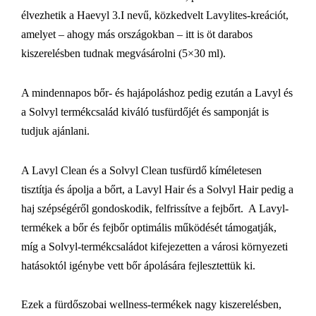
élvezhetik a Haevyl 3.I nevű, közkedvelt Lavylites-kreációt,
amelyet – ahogy más országokban – itt is öt darabos
kiszerelésben tudnak megvásárolni (5×30 ml).
A mindennapos bőr- és hajápoláshoz pedig ezután a Lavyl és
a Solvyl termékcsalád kiváló tusfürdőjét és samponját is
tudjuk ajánlani.
A Lavyl Clean és a Solvyl Clean tusfürdő kíméletesen
tisztítja és ápolja a bőrt, a Lavyl Hair és a Solvyl Hair pedig a
haj szépségéről gondoskodik, felfrissítve a fejbőrt. A Lavyl-
termékek a bőr és fejbőr optimális működését támogatják,
míg a Solvyl-termékcsaládot kifejezetten a városi környezeti
hatásoktól igénybe vett bőr ápolására fejlesztettük ki.
Ezek a fürdőszobai wellness-termékek nagy kiszerelésben,