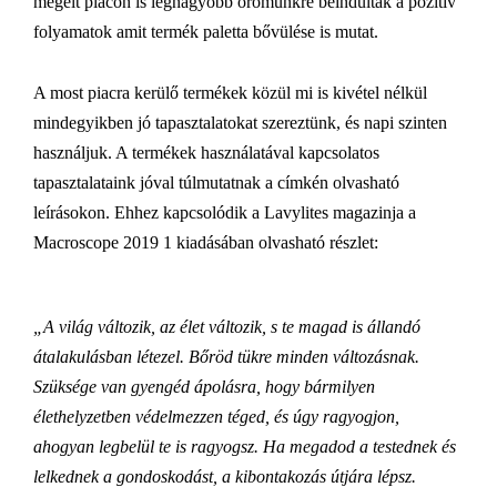
megélt piacon is legnagyobb örömünkre beindultak a pozitív
folyamatok amit termék paletta bővülése is mutat.
A most piacra kerülő termékek közül mi is kivétel nélkül
mindegyikben jó tapasztalatokat szereztünk, és napi szinten
használjuk. A termékek használatával kapcsolatos
tapasztalataink jóval túlmutatnak a címkén olvasható
leírásokon. Ehhez kapcsolódik a Lavylites magazinja a
Macroscope 2019 1 kiadásában olvasható részlet:
„A világ változik, az élet változik, s te magad is állandó
átalakulásban létezel. Bőröd tükre minden változásnak.
Szüksége van gyengéd ápolásra, hogy bármilyen
élethelyzetben védelmezzen téged, és úgy ragyogjon,
ahogyan legbelül te is ragyogsz. Ha megadod a testednek és
lelkednek a gondoskodást, a kibontakozás útjára lépsz.