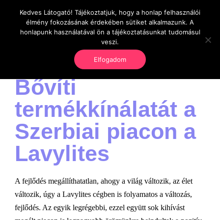
Kedves Látogató! Tájékoztatjuk, hogy a honlap felhasználói
OnlineSeedsMan
élmény fokozásának érdekében sütiket alkalmazunk. A
Üzlet és szabadság
honlapunk használatával ön a tájékoztatásunkat tudomásul
veszi.
Elfogadom
Bővíti
termékkínálatát a
Szerbiai piacon a
Lavylites
A fejlődés megállíthatatlan, ahogy a világ változik, az élet
változik, úgy a Lavylites cégben is folyamatos a változás,
fejlődés. Az egyik legrégebbi, ezzel együtt sok kihívást