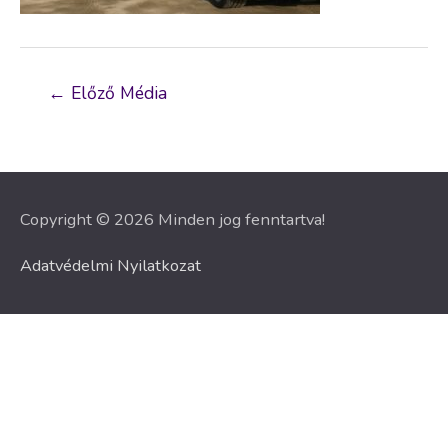
Bejegyzés
←
Előző Média
navigáció
Copyright © 2026 Minden jog fenntartva!
Adatvédelmi Nyilatkozat