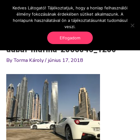
Skip
Kedves Látogató! Tájékoztatjuk, hogy a honlap felhasználói
Main
OnlineSeedsMan
to
élmény fokozásának érdekében sütiket alkalmazunk. A
Üzlet és szabadság
content
honlapunk használatával ön a tájékoztatásunkat tudomásul
Men
veszi.
Elfogadom
dubai-marina-2355346_1280
By
Torma Károly
/
június 17, 2018