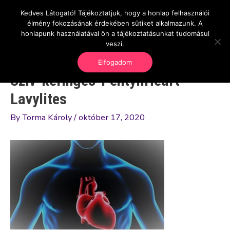
Skip
Kedves Látogató! Tájékoztatjuk, hogy a honlap felhasználói
Main
OnlineSeedsMan
to
élmény fokozásának érdekében sütiket alkalmazunk. A
Üzlet és szabadság
content
honlapunk használatával ön a tájékoztatásunkat tudomásul
Men
veszi.
Elfogadom
Szív-keringés-PentyllHeart-
Lavylites
By
Torma Károly
/
október 17, 2020