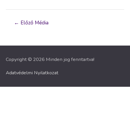
Bejegyzés
←
Előző Média
navigáció
Copyright © 2026 Minden jog fenntartva!
Adatvédelmi Nyilatkozat