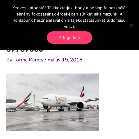
Skip
Kedves Látogató! Tájékoztatjuk, hogy a honlap felhasználói
Main
OnlineSeedsMan
to
élmény fokozásának érdekében sütiket alkalmazunk. A
Üzlet és szabadság
content
honlapunk használatával ön a tájékoztatásunkat tudomásul
Men
veszi.
Elfogadom
57767888
By
Torma Károly
/
május 19, 2018