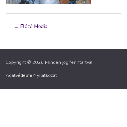
Bejegyzés
←
Előző Média
navigáció
Copyright © 2026 Minden jog fenntartva!
Adatvédelmi Nyilatkozat