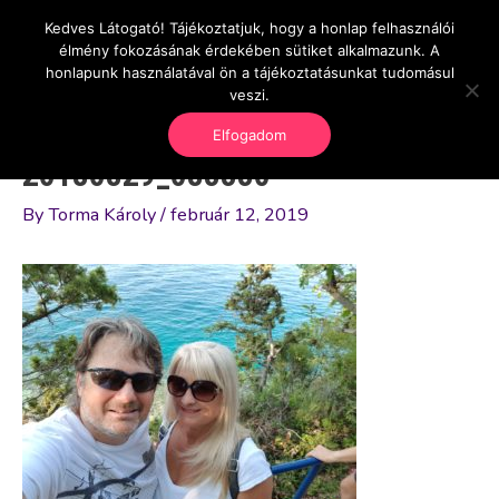
Skip
Kedves Látogató! Tájékoztatjuk, hogy a honlap felhasználói
Main
OnlineSeedsMan
to
élmény fokozásának érdekében sütiket alkalmazunk. A
Üzlet és szabadság
content
honlapunk használatával ön a tájékoztatásunkat tudomásul
Men
veszi.
Elfogadom
20180829_083330
By
Torma Károly
/
február 12, 2019