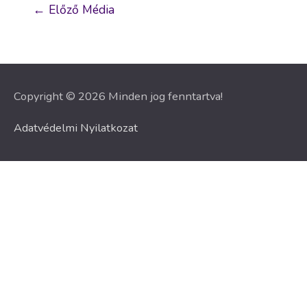
Bejegyzés
←
Előző Média
navigáció
Copyright © 2026 Minden jog fenntartva!
Adatvédelmi Nyilatkozat