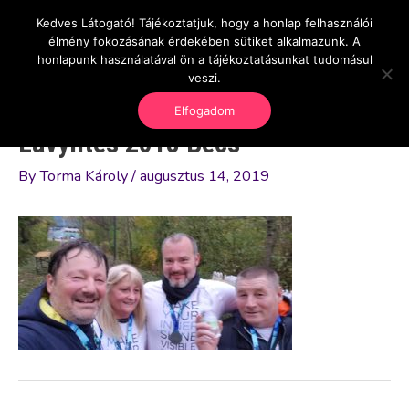
Skip
Kedves Látogató! Tájékoztatjuk, hogy a honlap felhasználói
Main
OnlineSeedsMan
to
élmény fokozásának érdekében sütiket alkalmazunk. A
Üzlet és szabadság
content
honlapunk használatával ön a tájékoztatásunkat tudomásul
Men
veszi.
Elfogadom
Lavylites 2018 Bécs
By
Torma Károly
/
augusztus 14, 2019