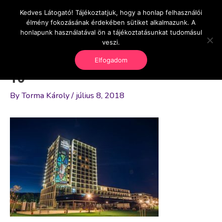
Skip
Kedves Látogató! Tájékoztatjuk, hogy a honlap felhasználói
Main
OnlineSeedsMan
to
élmény fokozásának érdekében sütiket alkalmazunk. A
Üzlet és szabadság
content
honlapunk használatával ön a tájékoztatásunkat tudomásul
Men
veszi.
Elfogadom
16
By
Torma Károly
/
július 8, 2018