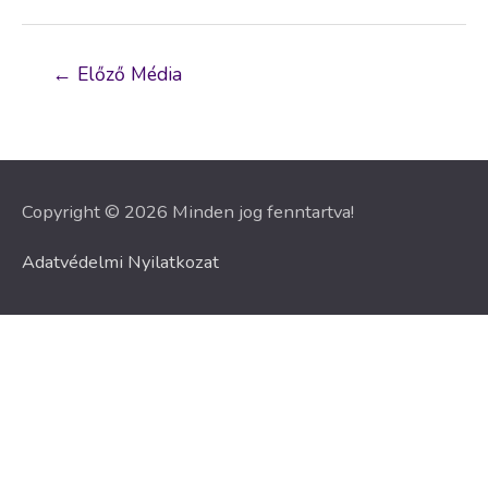
Bejegyzés
←
Előző Média
navigáció
Copyright © 2026 Minden jog fenntartva!
Adatvédelmi Nyilatkozat