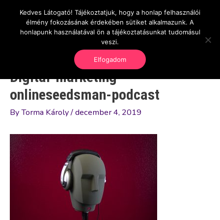
Skip
Kedves Látogató! Tájékoztatjuk, hogy a honlap felhasználói
Main
OnlineSeedsMan
to
élmény fokozásának érdekében sütiket alkalmazunk. A
Üzlet és szabadság
content
honlapunk használatával ön a tájékoztatásunkat tudomásul
Men
veszi.
Elfogadom
Digital-marketing-
onlineseedsman-podcast
By
Torma Károly
/
december 4, 2019