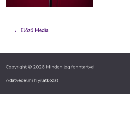
Bejegyzés
←
Előző Média
navigáció
Copyright © 2026 Minden jog fenntartva!
Adatvédelmi Nyilatkozat