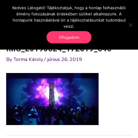
Skip
Kedves Látogató! Tájékoztatjuk, hogy a honlap felhasználói
Main
OnlineSeedsMan
to
élmény fokozásának érdekében sütiket alkalmazunk. A
Üzlet és szabadság
content
honlapunk használatával ön a tájékoztatásunkat tudomásul
Men
veszi.
Elfogadom
IMG_20190624_172519_645
By
Torma Károly
/
június 26, 2019