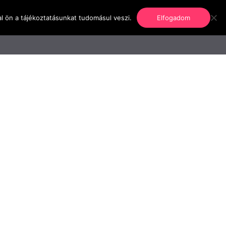
l ön a tájékoztatásunkat tudomásul veszi.
Elfogadom
nformáció
Regisztráció
Kapcsolat