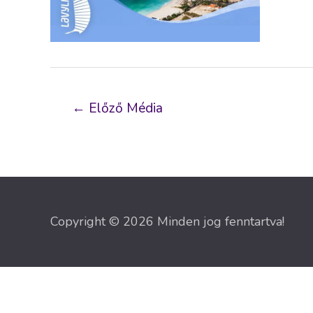
Bejegyzés
←
Előző Média
navigáció
Copyright © 2026 Minden jog fenntartva!