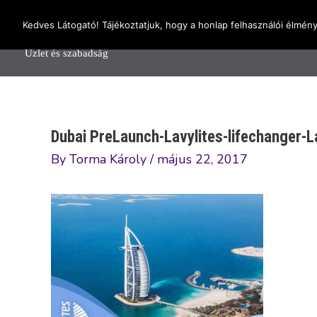
Skip
OnlineSeedsMan
Kedves Látogató! Tájékoztatjuk, hogy a honlap felhasználói élmén
to
Főolda
content
Üzlet és szabadság
Dubai PreLaunch-Lavylites-lifechanger-La
By
Torma Károly
/
május 22, 2017