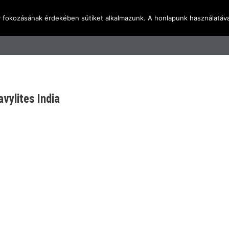
y fokozásának érdekében sütiket alkalmazunk. A honlapunk használatáva
l
Rólunk
Blog
Terméktudástár
Üzleti I
vylites India