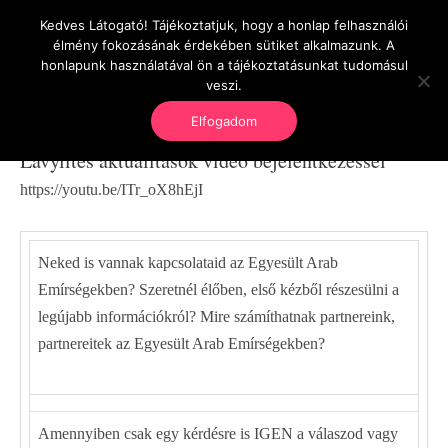
Kedves Látogató! Tájékoztatjuk, hogy a honlap felhasználói
OnlineSeedsMan
élmény fokozásának érdekében sütiket alkalmazunk. A
Üzlet és szabadság
honlapunk használatával ön a tájékoztatásunkat tudomásul
veszi.
Elfogadom
Lavylites aktualitások videó bejelentkezéssel
https://youtu.be/ITr_oX8hEjI
Neked is vannak kapcsolataid az Egyesült Arab
Emírségekben? Szeretnél élőben, első kézből részesülni a
legújabb információkról? Mire számíthatnak partnereink,
partnereitek az Egyesült Arab Emírségekben?
Amennyiben csak egy kérdésre is IGEN a válaszod vagy