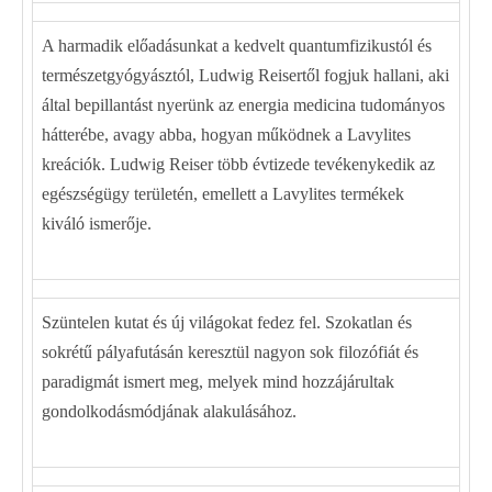
A harmadik előadásunkat a kedvelt quantumfizikustól és
természetgyógyásztól, Ludwig Reisertől fogjuk hallani, aki
által bepillantást nyerünk az energia medicina tudományos
hátterébe, avagy abba, hogyan működnek a Lavylites
kreációk. Ludwig Reiser több évtizede tevékenykedik az
egészségügy területén, emellett a Lavylites termékek
kiváló ismerője.
Szüntelen kutat és új világokat fedez fel. Szokatlan és
sokrétű pályafutásán keresztül nagyon sok filozófiát és
paradigmát ismert meg, melyek mind hozzájárultak
gondolkodásmódjának alakulásához.