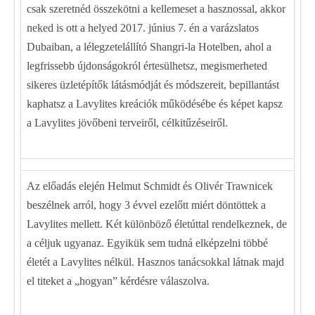
csak szeretnéd összekötni a kellemeset a hasznossal, akkor
neked is ott a helyed 2017. június 7. én a varázslatos
Dubaiban, a lélegzetelállító Shangri-la Hotelben, ahol a
legfrissebb újdonságokról értesülhetsz, megismerheted
sikeres üzletépítők látásmódját és módszereit, bepillantást
kaphatsz a Lavylites kreációk működésébe és képet kapsz
a Lavylites jövőbeni terveiről, célkitűzéseiről.
Az előadás elején Helmut Schmidt és Olivér Trawnicek
beszélnek arról, hogy 3 évvel ezelőtt miért döntöttek a
Lavylites mellett. Két különböző életúttal rendelkeznek, de
a céljuk ugyanaz. Egyikük sem tudná elképzelni többé
életét a Lavylites nélkül. Hasznos tanácsokkal látnak majd
el titeket a „hogyan” kérdésre válaszolva.