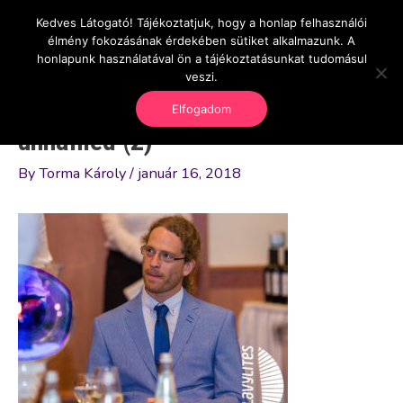
Skip
Kedves Látogató! Tájékoztatjuk, hogy a honlap felhasználói
Main
OnlineSeedsMan
to
élmény fokozásának érdekében sütiket alkalmazunk. A
Üzlet és szabadság
content
honlapunk használatával ön a tájékoztatásunkat tudomásul
Men
veszi.
Elfogadom
unnamed (2)
By
Torma Károly
/
január 16, 2018