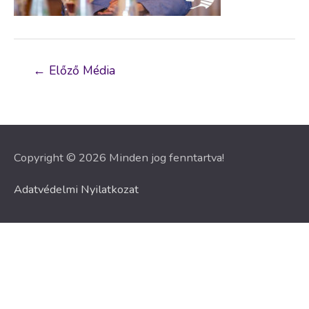
Bejegyzés
←
Előző Média
navigáció
Copyright © 2026 Minden jog fenntartva!
Adatvédelmi Nyilatkozat