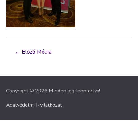
Bejegyzés
←
Előző Média
navigáció
Copyright © 2026 Minden jog fenntartva!
Adatvédelmi Nyilatkozat