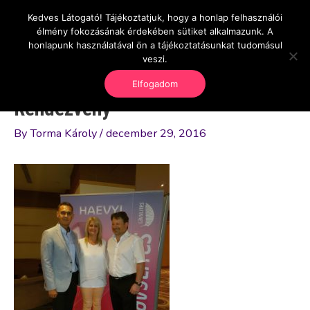
Skip
Kedves Látogató! Tájékoztatjuk, hogy a honlap felhasználói
Main
OnlineSeedsMan
to
élmény fokozásának érdekében sütiket alkalmazunk. A
Üzlet és szabadság
content
honlapunk használatával ön a tájékoztatásunkat tudomásul
Men
veszi.
Elfogadom
Rendezvény
By
Torma Károly
/
december 29, 2016