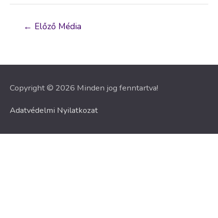
Bejegyzés
←
Előző Média
navigáció
Copyright © 2026 Minden jog fenntartva!
Adatvédelmi Nyilatkozat