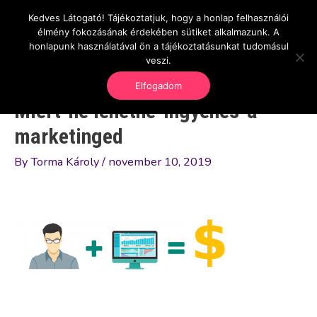
Skip
Kedves Látogató! Tájékoztatjuk, hogy a honlap felhasználói
Main
OnlineSeedsMan
to
élmény fokozásának érdekében sütiket alkalmazunk. A
Üzlet és szabadság
content
honlapunk használatával ön a tájékoztatásunkat tudomásul
Men
veszi.
Elfogadom
Miert-ne lehetne-ingyenes-a
marketinged
By
Torma Károly
/
november 10, 2019