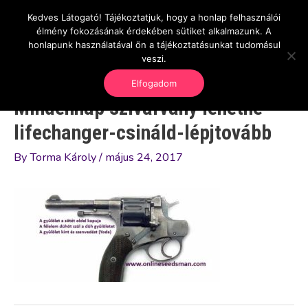
Skip
Kedves Látogató! Tájékoztatjuk, hogy a honlap felhasználói
Main
OnlineSeedsMan
to
élmény fokozásának érdekében sütiket alkalmazunk. A
Üzlet és szabadság
content
honlapunk használatával ön a tájékoztatásunkat tudomásul
Men
veszi.
Elfogadom
Mindennap szivárvány lehetne-
lifechanger-csináld-lépjtovább
By
Torma Károly
/
május 24, 2017