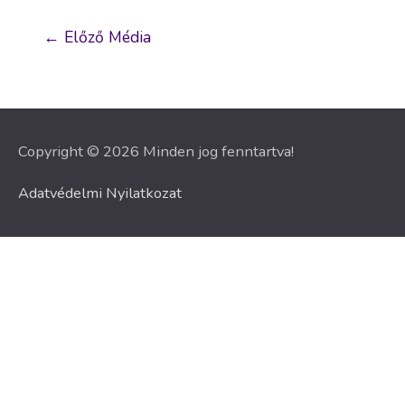
Bejegyzés
←
Előző Média
navigáció
Copyright © 2026 Minden jog fenntartva!
Adatvédelmi Nyilatkozat