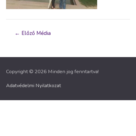
Bejegyzés
←
Előző Média
navigáció
Copyright © 2026 Minden jog fenntartva!
Adatvédelmi Nyilatkozat