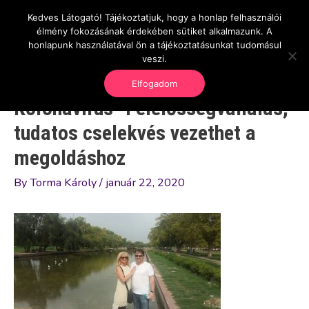
Skip
Kedves Látogató! Tájékoztatjuk, hogy a honlap felhasználói
Main
OnlineSeedsMan
to
élmény fokozásának érdekében sütiket alkalmazunk. A
Üzlet és szabadság
content
honlapunk használatával ön a tájékoztatásunkat tudomásul
Men
veszi.
Elfogadom
Koronavírus- Felelősségvállalás,
tudatos cselekvés vezethet a
megoldáshoz
By
Torma Károly
/
január 22, 2020