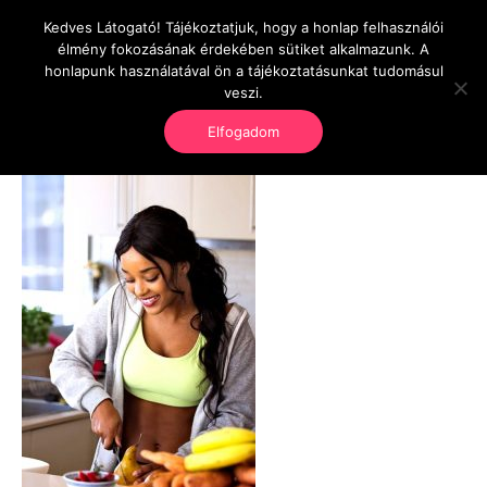
Skip
Kedves Látogató! Tájékoztatjuk, hogy a honlap felhasználói
Main
OnlineSeedsMan
to
élmény fokozásának érdekében sütiket alkalmazunk. A
Üzlet és szabadság
pic25-free-img
content
honlapunk használatával ön a tájékoztatásunkat tudomásul
Men
veszi.
Leave a Comment
/ By
Torma Károly
/
augusztus 28,
Elfogadom
2018