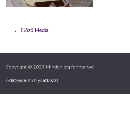
Bejegyzés
←
Előző Média
navigáció
Copyright © 2026 Minden jog fenntartva!
Adatvédelmi Nyilatkozat