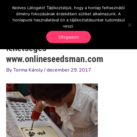
Skip
Kedves Látogató! Tájékoztatjuk, hogy a honlap felhasználói
Main
OnlineSeedsMan
to
élmény fokozásának érdekében sütiket alkalmazunk. A
Üzlet és szabadság
content
honlapunk használatával ön a tájékoztatásunkat tudomásul
Men
veszi.
Elfogadom
lehetséges-
www.onlineseedsman.com
By
Torma Károly
/
december 29, 2017