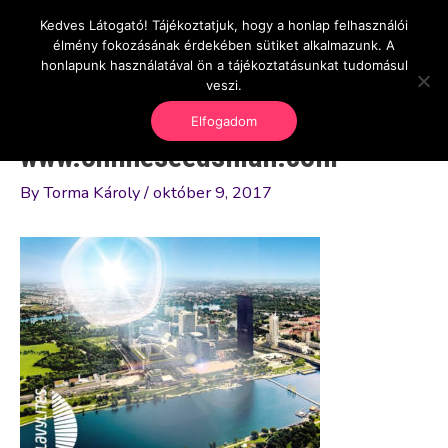
Skip
Kedves Látogató! Tájékoztatjuk, hogy a honlap felhasználói
Main
OnlineSeedsMan
to
élmény fokozásának érdekében sütiket alkalmazunk. A
Üzlet és szabadság
content
honlapunk használatával ön a tájékoztatásunkat tudomásul
Men
veszi.
Elfogadom
www.onlineseedsman.com
By
Torma Károly
/
október 9, 2017