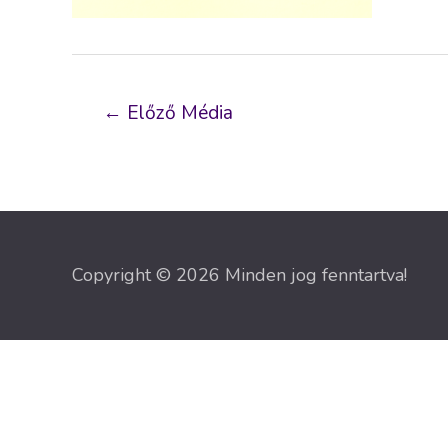
Bejegyzés
←
Előző Média
navigáció
Copyright © 2026 Minden jog fenntartva!