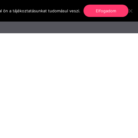
l ön a tájékoztatásunkat tudomásul veszi.
Elfogadom
nformáció
Regisztráció
Kapcsolat