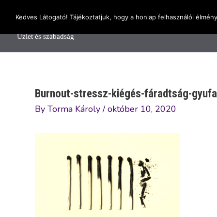
Skip
OnlineSeedsMan
Kedves Látogató! Tájékoztatjuk, hogy a honlap felhasználói élmén
to
Főolda
content
Üzlet és szabadság
Burnout-stressz-kiégés-fáradtság-gyufa
By
Torma Károly
/
október 10, 2020