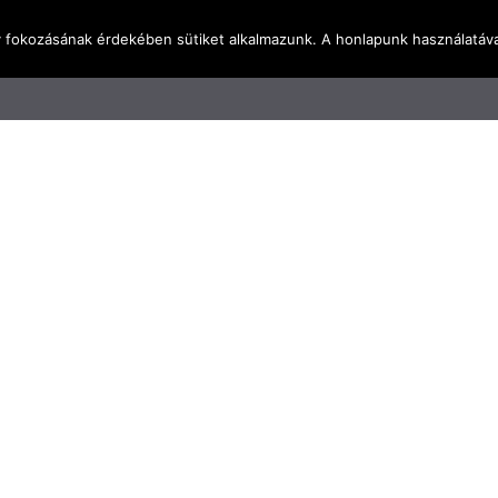
y fokozásának érdekében sütiket alkalmazunk. A honlapunk használatáva
l
Rólunk
Blog
Terméktudástár
Üzleti I