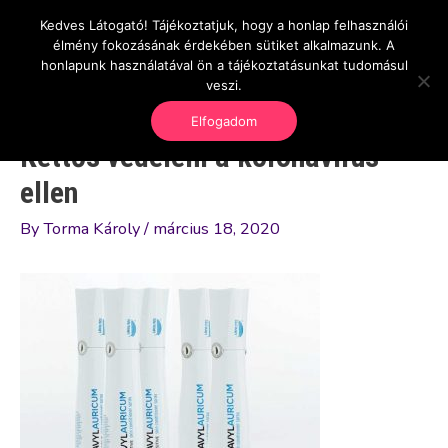
Skip
Kedves Látogató! Tájékoztatjuk, hogy a honlap felhasználói
Main
OnlineSeedsMan
to
élmény fokozásának érdekében sütiket alkalmazunk. A
Üzlet és szabadság
content
honlapunk használatával ön a tájékoztatásunkat tudomásul
Men
veszi.
Elfogadom
Kettős védelem a koronavírus
ellen
By
Torma Károly
/
március 18, 2020