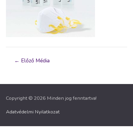
Bejegyzés
←
Előző Média
navigáció
Copyright © 2026 Minden jog fenntartva!
Adatvédelmi Nyilatkozat